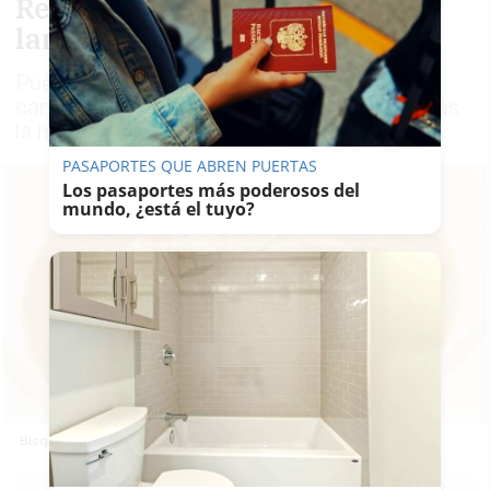
Receta navideña de bisqué de
langostinos
Puede hacerse de langosta, bogavante,
cangrejo, gamba o cangrejo de río. Nosotras
la hemos preparado con langostinos
PASAPORTES QUE ABREN PUERTAS
Los pasaportes más poderosos del
mundo, ¿está el tuyo?
Bisqué de langostinos.