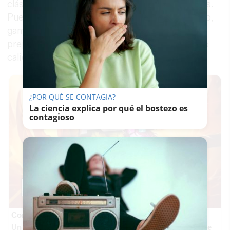
clásicamente a partir de un coulis de crustáceos.
Puede hacerse de langosta, bogavante, cangrejo,
gamba o cangrejo de río. Nosotras la hemos
preparado con langostinos. Suele servirse fría o
caliente.
¿POR QUÉ SE CONTAGIA?
La ciencia explica por qué el bostezo es
contagioso
Corepunk MMORPG
Un verdadero MMORPG de la vieja escuela ¡Cómo los de