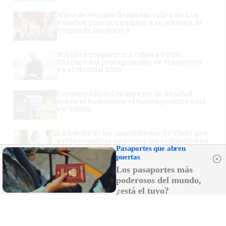
Miles de vecinos llenan las calles de Los
Palacios para acompañar a su patrona, la
Virgen de las Nieves
Rubiales reaparece y culpa a Pedro
Sánchez del protagonismo de Marruecos
en el Mundial 2030
Comunicado del Ministerio de Sanidad
sobre el hantavirus: el turista positivo está
en Galicia
La batalla de las inmobiliarias de Cádiz por
profesionalizar un sector sin regulación en
Andalucía
Pasaportes que abren
puertas
Los pasaportes más
poderosos del mundo,
¿está el tuyo?