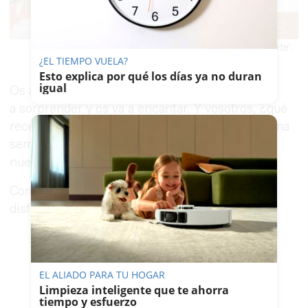
Cartel del evento 'Rota, un gusto saborearte'.
¿EL TIEMPO VUELA?
Esto explica por qué los días ya no duran
igual
Os animamos a que la preparéis porque os va
a sorprender y os va a encantar. Y vosotros, ¿qué
receta prepararéis para Nochebuena? La próxima
semana os contaremos encantadas cuál será
nuestra receta para el Día de Navidad.
Compartimos ya la receta, que esperamos que
disfrutéis muchísimo:
EL ALIADO PARA TU HOGAR
Limpieza inteligente que te ahorra
tiempo y esfuerzo