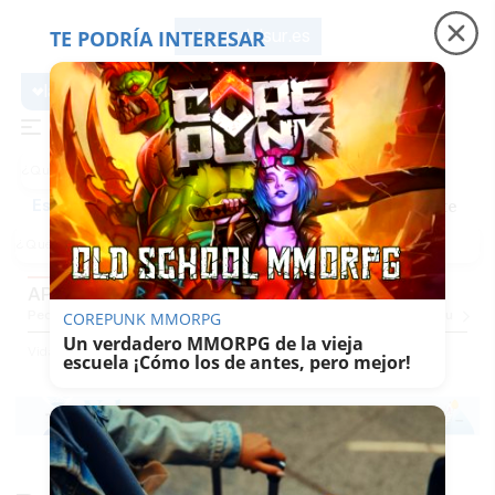
TE PODRÍA INTERESAR
lavozdelsur.es
lavozdelsur.es
Precio luz
Padre Coraje
Fábrica de botellas
Es noticia
APRENDIENDO A COCINAR
Pequevoz
Compras
Pantallazos
El Trote De La Culebra
El Eco
Concursos
G
COREPUNK MMORPG
Un verdadero MMORPG de la vieja
Vida
Sabor Del Sur
Aprendiendo A Cocinar
escuela ¡Cómo los de antes, pero mejor!