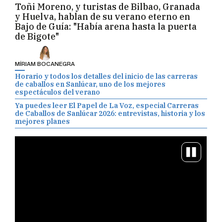
Toñi Moreno, y turistas de Bilbao, Granada
y Huelva, hablan de su verano eterno en
Bajo de Guía: "Había arena hasta la puerta
de Bigote"
MÍRIAM BOCANEGRA
Horario y todos los detalles del inicio de las carreras
de caballos en Sanlúcar, uno de los mejores
espectáculos del verano
Ya puedes leer El Papel de La Voz, especial Carreras
de Caballos de Sanlúcar 2026: entrevistas, historia y los
mejores planes