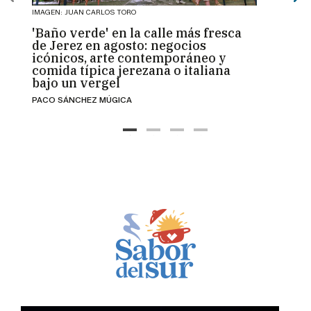
IMAGEN: JUAN CARLOS TORO
IMAGEN:
'Baño verde' en la calle más fresca
La V
de Jerez en agosto: negocios
"inst
icónicos, arte contemporáneo y
refug
comida típica jerezana o italiana
empr
bajo un vergel
desa
PACO SÁNCHEZ MÚGICA
MÍRIAM
Las Tr
presió
es qu