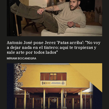
Antonio José pone Jerez 'Patas arriba': "No voy
a dejar nada en el tintero; aquí te tropiezas y
sale arte por todos lados"
MÍRIAM BOCANEGRA