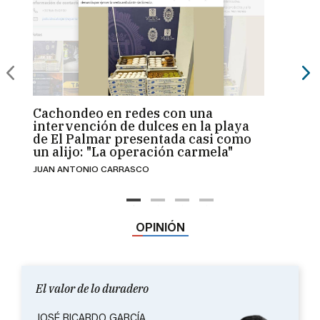
Cachondeo en redes con una
El ec
intervención de dulces en la playa
busca
de El Palmar presentada casi como
Nort
un alijo: "La operación carmela"
camp
JUAN ANTONIO CARRASCO
PABLO 
Prime
el día
mucho
OPINIÓN
El valor de lo duradero
JOSÉ RICARDO GARCÍA