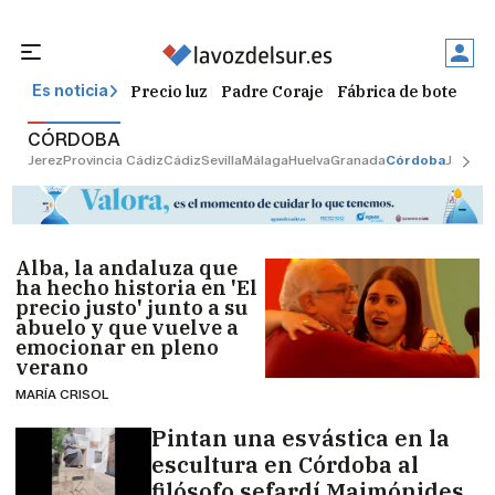
Precio luz
Padre Coraje
Fábrica de botellas
Es noticia
CÓRDOBA
Jerez
Provincia Cádiz
Cádiz
Sevilla
Málaga
Huelva
Granada
Córdoba
Jaén
Sev
Alba, la andaluza que
ha hecho historia en 'El
precio justo' junto a su
abuelo y que vuelve a
emocionar en pleno
verano
MARÍA CRISOL
Pintan una esvástica en la
escultura en Córdoba al
filósofo sefardí Maimónides