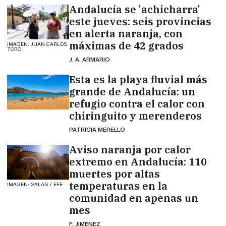
Andalucía se 'achicharra'
este jueves: seis provincias
en alerta naranja, con
máximas de 42 grados
IMAGEN: JUAN CARLOS
TORO
J. A. ARMARIO
Esta es la playa fluvial más
grande de Andalucía: un
refugio contra el calor con
chiringuito y merenderos
PATRICIA MERELLO
Aviso naranja por calor
extremo en Andalucía: 110
muertes por altas
temperaturas en la
IMAGEN: SALAS / EFE
comunidad en apenas un
mes
F. JIMÉNEZ