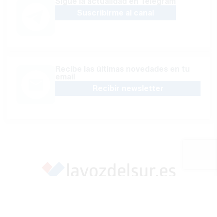
Sígue la actualidad en Telegram
Suscribirme al canal
Recibe las últimas novedades en tu
email
Recibir newsletter
Apoya una Andalucía con Voz propia; Protege el
periodismo hecho por periodistas
Hazte socio