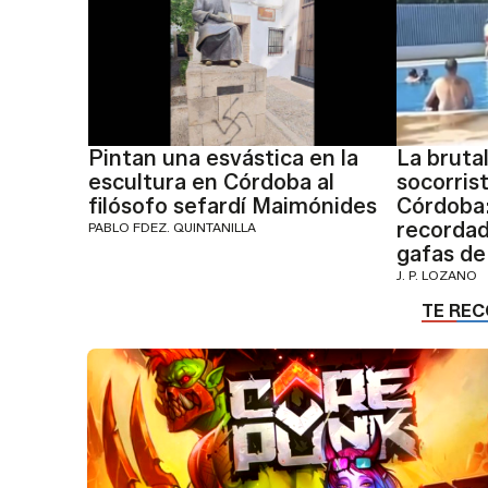
Pintan una esvástica en la
La bruta
escultura en Córdoba al
socorris
filósofo sefardí Maimónides
Córdoba:
recordad
PABLO FDEZ. QUINTANILLA
gafas de
J. P. LOZANO