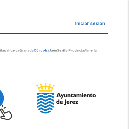
Iniciar sesión
álaga
Huelva
Granada
Córdoba
Jaén
Sevilla Provincia
Almería