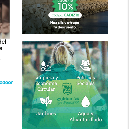
del
a
r