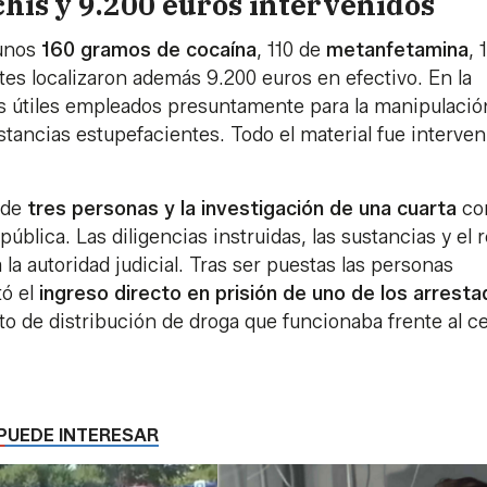
hís y 9.200 euros intervenidos
 unos
160 gramos de cocaína
, 110 de
metanfetamina
, 
tes localizaron además 9.200 euros en efectivo. En la
s útiles empleados presuntamente para la manipulació
ustancias estupefacientes. Todo el material fue interven
 de
tres personas y la investigación de una cuarta
co
pública. Las diligencias instruidas, las sustancias y el 
 la autoridad judicial. Tras ser puestas las personas
tó el
ingreso directo en prisión de uno de los arrest
o de distribución de droga que funcionaba frente al c
PUEDE INTERESAR