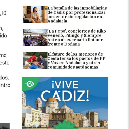
La batalla de las inmobiliarias
de Cádiz por profesionalizar
1,10
un sector sin regulación en
Andalucía
n,
'La Pepa', conciertos de Kiko
ido
Veneno, Pitingo y Siempre
Así en un escenario flotante
frente a Doñana
El futuro de los menores de
mo
Ceuta tensa los pactos de PP
resto
y Vox en Andalucía y otras
comunidades autónomas
ados
.
entro