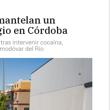
smantelan un
egio en Córdoba
tras intervenir cocaína,
lmodóvar del Río