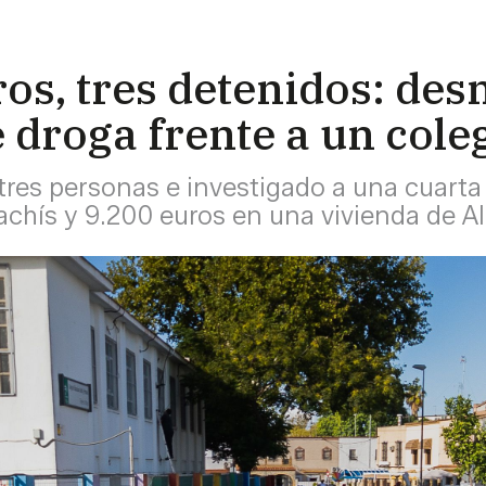
bros, tres detenidos: de
 droga frente a un col
 tres personas e investigado a una cuarta 
chís y 9.200 euros en una vivienda de A