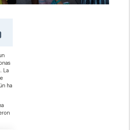
un
sonas
. La
e
gún ha
na
ieron