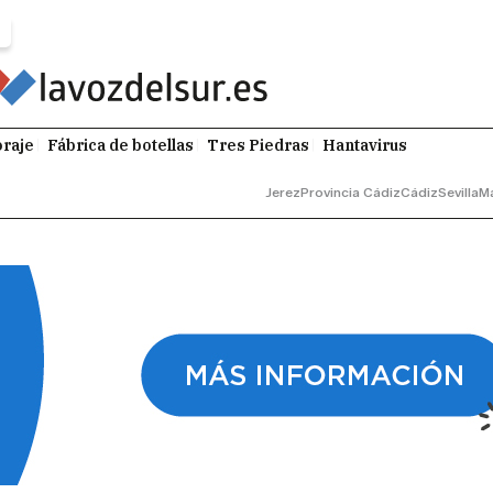
raje
Fábrica de botellas
Tres Piedras
Hantavirus
Jerez
Provincia Cádiz
Cádiz
Sevilla
M