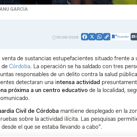
ANU GARCÍA
Guardar
0
15/06/2026
Facebook
X
WhatsApp
Copy
Link
venta de sustancias estupefacientes situado frente a 
a de
Córdoba
. La operación se ha saldado con tres per
ntas responsables de un delito contra la salud pública
entes detectaran una i
ntensa actividad
presuntament
ona próxima a un centro educativo
de la localidad, se
 comunicado.
ardia Civil de Córdoba
mantiene desplegado en la zo
uebas sobre la actividad ilícita. Las pesquisas permit
e desde el que se estaba llevando a cabo”.