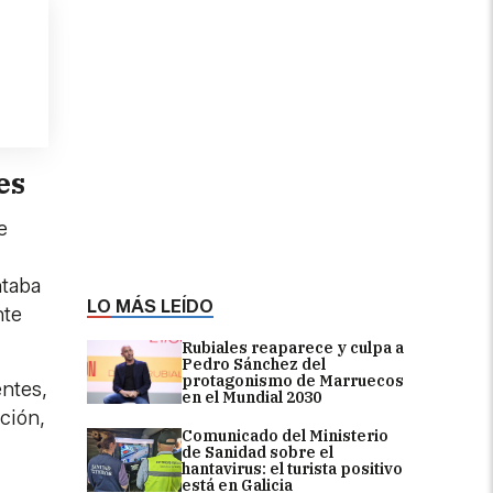
es
e
ntaba
LO MÁS LEÍDO
nte
Rubiales reaparece y culpa a
Pedro Sánchez del
protagonismo de Marruecos
entes,
en el Mundial 2030
ación,
Comunicado del Ministerio
de Sanidad sobre el
hantavirus: el turista positivo
está en Galicia