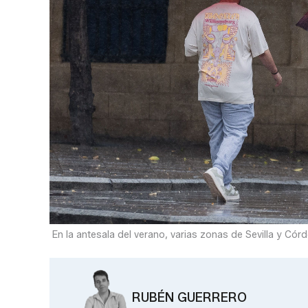
En la antesala del verano, varias zonas de Sevilla y Cór
RUBÉN GUERRERO