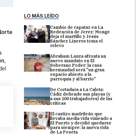
LO MÁS LEÍDO
Cambio de capataz en La
Norte
Redención de Jerez: Monge
deja el martillo y Jesús
Sánchez Lineros toma el
relevo
a
Abraham Lanza afronta un
én
,
nuevo mandato en El
Soberano Poder: la casa
del
hermandad será "un gran
espacio abierto a la
parroquia y al barrio"
De Cortadura a La Caleta:
Cádiz defiende sus playas (y
a sus 200 trabajadores) de las
críticas
El castizo madrileño que
llevaba media vida viniendo a
El Puerto y decidió quedarse
para siempre: la nueva vida
de La Peseta