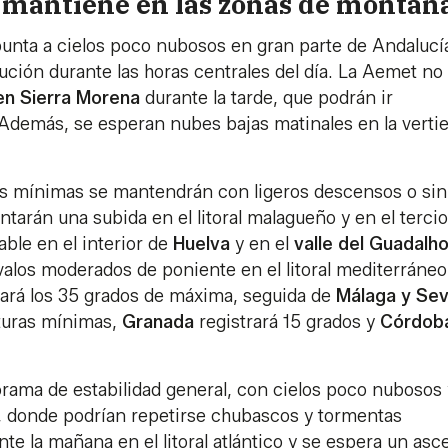
 mantiene en las zonas de montañ
punta a cielos poco nubosos en gran parte de Andalucí
ución durante las horas centrales del día. La Aemet no
 en Sierra Morena
durante la tarde, que podrán ir
demás, se esperan nubes bajas matinales en la verti
as mínimas se mantendrán con ligeros descensos o sin
arán una subida en el litoral malagueño y en el tercio
ble en el interior de
Huelva
y en el
valle del Guadalh
rvalos moderados de poniente en el litoral mediterráneo
ará los 35 grados de máxima, seguida de
Málaga y Sevi
turas mínimas,
Granada
registrará 15 grados y
Córdob
rama de estabilidad general, con cielos poco nubosos 
a, donde podrían repetirse chubascos y tormentas
e la mañana en el litoral atlántico y se espera un asc