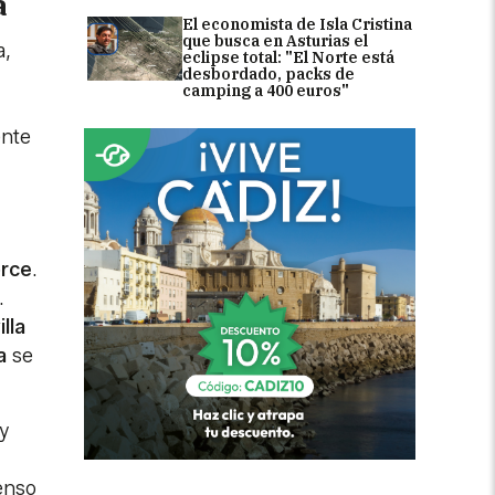
a
El economista de Isla Cristina
que busca en Asturias el
a,
eclipse total: "El Norte está
desbordado, packs de
camping a 400 euros"
ente
orce
.
.
lla
a
se
y
enso