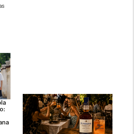
as
ola
o:
ana