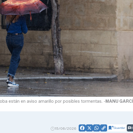
doba están en aviso amarillo por posibles tormentas. -
MANU GARC
Guardar
0
15/06/2026
Facebook
X
WhatsApp
Copy