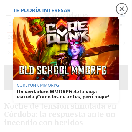
TE PODRÍA INTERESAR
Precio luz
Padre Coraje
Fábrica de botellas
Es noticia
CÓRDOBA
Jerez
Provincia Cádiz
Cádiz
Sevilla
Málaga
Huelva
Granada
Córdoba
Jaén
Sev
Ediciones
Córdoba
COREPUNK MMORPG
Un verdadero MMORPG de la vieja
escuela ¡Cómo los de antes, pero mejor!
Noche de tensión simulada en
Córdoba: la respuesta ante un
incendio con heridos