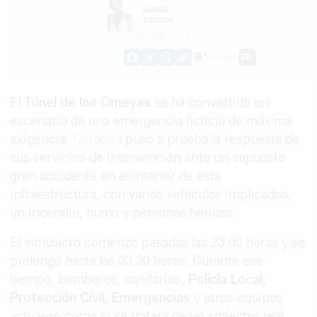
MARÍA
CRISOL
04/06/2026
Guardar
0
Facebook
X
WhatsApp
Copy
Link
El
Túnel de los Omeyas
se ha convertido en
escenario de una emergencia ficticia de máxima
exigencia.
Córdoba
puso a prueba la respuesta de
sus servicios de intervención ante un supuesto
gran accidente en el interior de esta
infraestructura, con varios vehículos implicados,
un incendio, humo y personas heridas.
El simulacro comenzó pasadas las 23.00 horas y se
prolongó hasta las 00.30 horas. Durante ese
tiempo, bomberos, sanitarios,
Policía Local,
Protección Civil, Emergencias
y otros equipos
actuaron como si se tratara de un siniestro real,