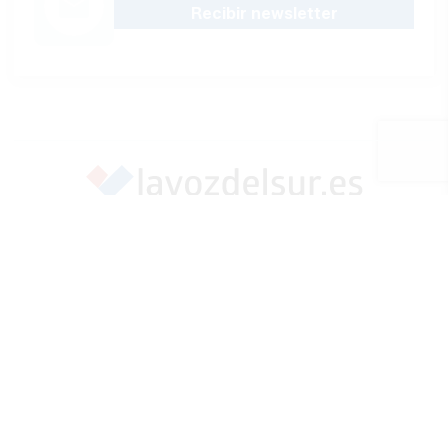
Recibir newsletter
Apoya una Andalucía con Voz propia; Protege el
periodismo hecho por periodistas
Hazte socio
SÍGUENOS EN REDES
Marcar como fuente preferida