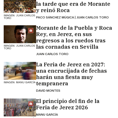
la tarde que era de Morante
y reinó Roca
IMAGEN: JUAN CARLOS
PACO SÁNCHEZ MÚGICA | JUAN CARLOS TORO
TORO
Morante de la Puebla y Roca
Rey, en Jerez, en sus
regresos a los ruedos tras
las cornadas en Sevilla
IMAGEN: JUAN CARLOS
TORO
JUAN CARLOS TORO
La Feria de Jerez en 2027:
una encrucijada de fechas
harán una fiesta muy
tempranera
IMAGEN: MANU GARCÍA
DAVID MONTES
El principio del fin de la
Feria de Jerez 2026
MANU GARCÍA