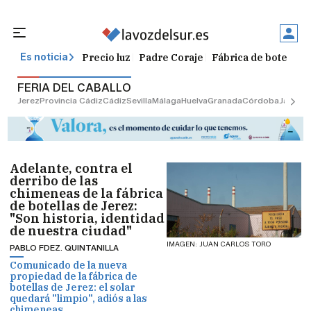
Precio luz
Padre Coraje
Fábrica de botellas
Es noticia
FERIA DEL CABALLO
Jerez
Provincia Cádiz
Cádiz
Sevilla
Málaga
Huelva
Granada
Córdoba
Jaén
Sev
Adelante, contra el
derribo de las
chimeneas de la fábrica
de botellas de Jerez:
"Son historia, identidad
de nuestra ciudad"
IMAGEN: JUAN CARLOS TORO
PABLO FDEZ. QUINTANILLA
Comunicado de la nueva
propiedad de la fábrica de
botellas de Jerez: el solar
quedará "limpio", adiós a las
chimeneas