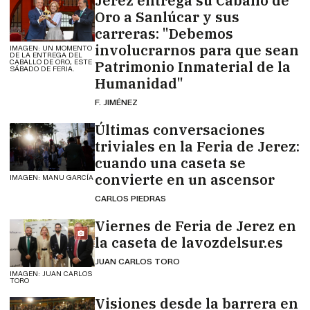
Jerez entrega su Caballo de
Oro a Sanlúcar y sus
carreras: "Debemos
involucrarnos para que sean
IMAGEN: UN MOMENTO
DE LA ENTREGA DEL
CABALLO DE ORO, ESTE
Patrimonio Inmaterial de la
SÁBADO DE FERIA.
Humanidad"
F. JIMÉNEZ
Últimas conversaciones
triviales en la Feria de Jerez:
cuando una caseta se
convierte en un ascensor
IMAGEN: MANU GARCÍA
CARLOS PIEDRAS
Viernes de Feria de Jerez en
la caseta de lavozdelsur.es
JUAN CARLOS TORO
IMAGEN: JUAN CARLOS
TORO
Visiones desde la barrera en