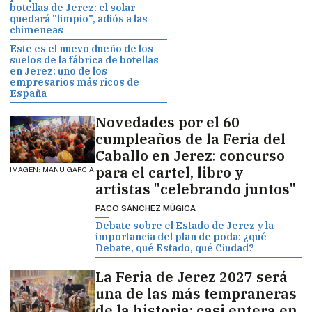
botellas de Jerez: el solar
quedará "limpio", adiós a las
chimeneas
Este es el nuevo dueño de los
suelos de la fábrica de botellas
en Jerez: uno de los
empresarios más ricos de
España
Novedades por el 60
cumpleaños de la Feria del
Caballo en Jerez: concurso
para el cartel, libro y
IMAGEN: MANU GARCÍA
artistas "celebrando juntos"
PACO SÁNCHEZ MÚGICA
Debate sobre el Estado de Jerez y la
importancia del plan de poda: ¿qué
Debate, qué Estado, qué Ciudad?
La Feria de Jerez 2027 será
una de las más tempraneras
de la historia: casi entera en