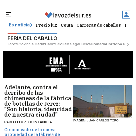
Precio luz
Ceuta
Carreras de caballos
Peque
Es noticia
FERIA DEL CABALLO
Jerez
Provincia Cádiz
Cádiz
Sevilla
Málaga
Huelva
Granada
Córdoba
Jaén
Sev
Adelante, contra el
derribo de las
chimeneas de la fábrica
de botellas de Jerez:
"Son historia, identidad
de nuestra ciudad"
IMAGEN: JUAN CARLOS TORO
PABLO FDEZ. QUINTANILLA
Comunicado de la nueva
propiedad de la fábrica de