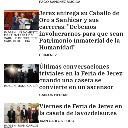
PACO SÁNCHEZ MÚGICA
Jerez entrega su Caballo de
Oro a Sanlúcar y sus
carreras: "Debemos
involucrarnos para que sean
IMAGEN: UN MOMENTO
DE LA ENTREGA DEL
CABALLO DE ORO, ESTE
Patrimonio Inmaterial de la
SÁBADO DE FERIA.
Humanidad"
F. JIMÉNEZ
Últimas conversaciones
triviales en la Feria de Jerez:
cuando una caseta se
convierte en un ascensor
IMAGEN: MANU GARCÍA
CARLOS PIEDRAS
Viernes de Feria de Jerez en
la caseta de lavozdelsur.es
JUAN CARLOS TORO
IMAGEN: JUAN CARLOS