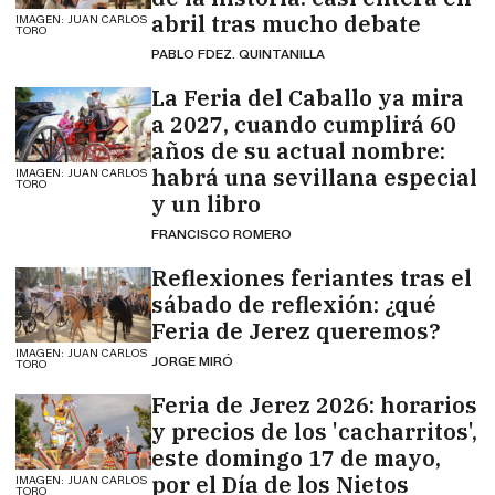
abril tras mucho debate
IMAGEN: JUAN CARLOS
TORO
PABLO FDEZ. QUINTANILLA
La Feria del Caballo ya mira
a 2027, cuando cumplirá 60
años de su actual nombre:
habrá una sevillana especial
IMAGEN: JUAN CARLOS
TORO
y un libro
FRANCISCO ROMERO
Reflexiones feriantes tras el
sábado de reflexión: ¿qué
Feria de Jerez queremos?
IMAGEN: JUAN CARLOS
JORGE MIRÓ
TORO
Feria de Jerez 2026: horarios
y precios de los 'cacharritos',
este domingo 17 de mayo,
por el Día de los Nietos
IMAGEN: JUAN CARLOS
TORO