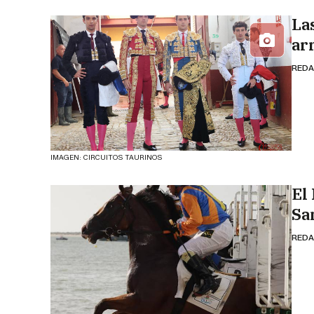
La
ar
REDA
IMAGEN: CIRCUITOS TAURINOS
El
Sa
REDA