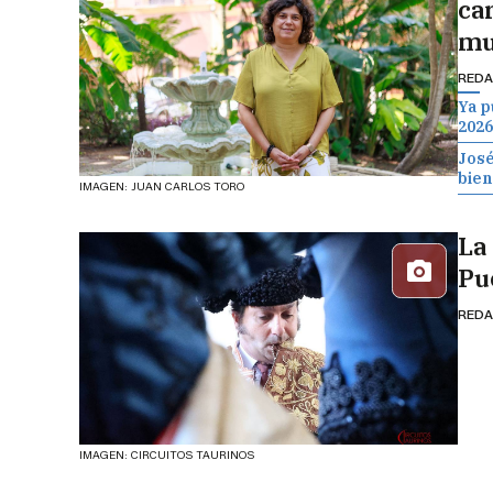
ca
mu
REDA
Ya p
2026
José
bien
IMAGEN: JUAN CARLOS TORO
La
Pu
REDA
IMAGEN: CIRCUITOS TAURINOS