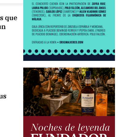
es que
un
us