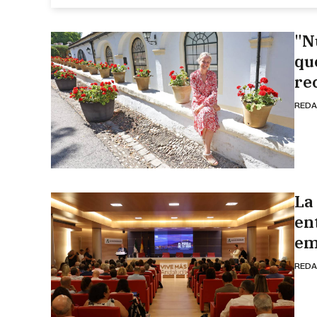
"N
qu
re
REDA
La
en
em
REDA