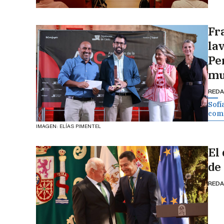
Fr
la
Pe
mu
REDA
Sofí
como
IMAGEN: ELÍAS PIMENTEL
El
de
REDA