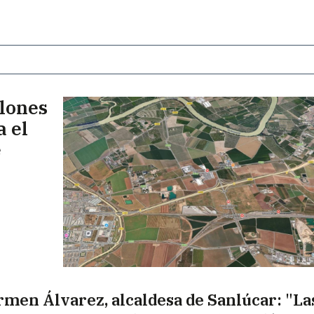
llones
a el
e
rmen Álvarez, alcaldesa de Sanlúcar: "La