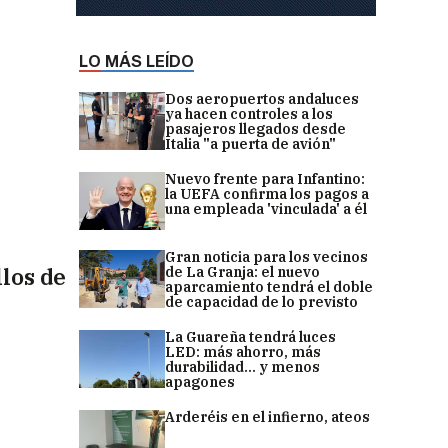
LO MÁS LEÍDO
Dos aeropuertos andaluces
ya hacen controles a los
pasajeros llegados desde
Italia "a puerta de avión"
Nuevo frente para Infantino:
la UEFA confirma los pagos a
una empleada 'vinculada' a él
Gran noticia para los vecinos
llos de
de La Granja: el nuevo
aparcamiento tendrá el doble
de capacidad de lo previsto
La Guareña tendrá luces
LED: más ahorro, más
durabilidad... y menos
apagones
Arderéis en el infierno, ateos