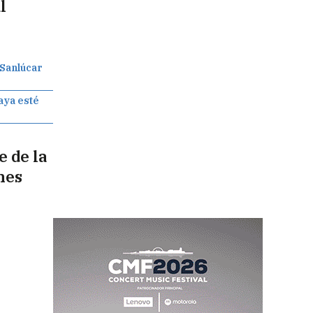
l
 Sanlúcar
aya esté
e de la
nes