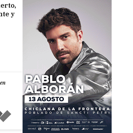
erto,
nte y
 en