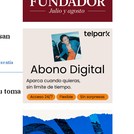
asan
 sentía
u toma