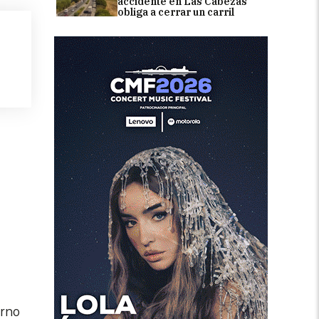
accidente en Las Cabezas
obliga a cerrar un carril
erno