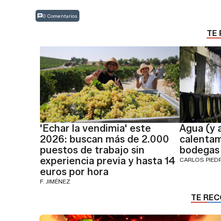
0 Comentarios
TE 
'Echar la vendimia' este
Agua (y 
2026: buscan más de 2.000
calentam
puestos de trabajo sin
bodegas 
experiencia previa y hasta 14
CARLOS PIED
euros por hora
F. JIMÉNEZ