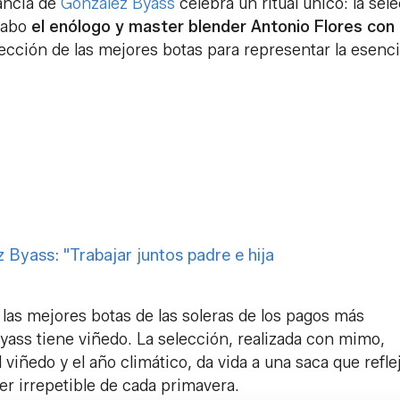
ancia de
González Byass
celebra un ritual único: la sel
 cabo
el enólogo y master blender Antonio Flores con 
lección de las mejores botas para representar la esenc
 Byass: "Trabajar juntos padre e hija
las mejores botas de las soleras de los pagos más
ass tiene viñedo. La selección, realizada con mimo,
iñedo y el año climático, da vida a una saca que reflej
ter irrepetible de cada primavera.