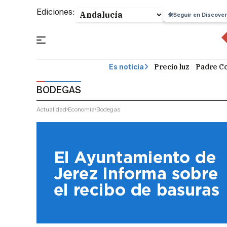
Ediciones:
Seguir en Discover
Precio luz
Padre Co
Es noticia
BODEGAS
Actualidad
Economía
Bodegas