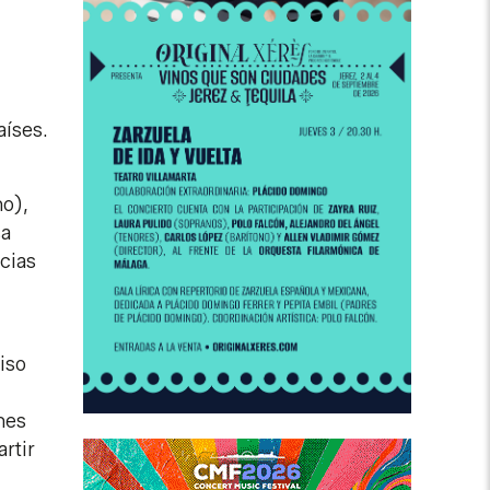
aíses.
.
no),
sa
cias
iso
nes
rtir