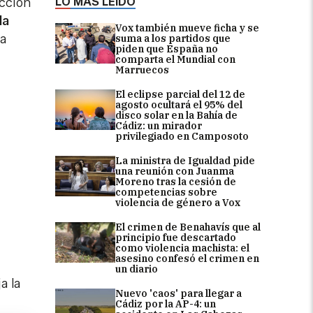
LO MÁS LEÍDO
ección
la
Vox también mueve ficha y se
ia
suma a los partidos que
piden que España no
comparta el Mundial con
Marruecos
El eclipse parcial del 12 de
agosto ocultará el 95% del
disco solar en la Bahía de
Cádiz: un mirador
privilegiado en Camposoto
La ministra de Igualdad pide
una reunión con Juanma
Moreno tras la cesión de
competencias sobre
violencia de género a Vox
El crimen de Benahavís que al
principio fue descartado
como violencia machista: el
asesino confesó el crimen en
un diario
a la
Nuevo 'caos' para llegar a
Cádiz por la AP-4: un