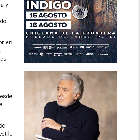
ra y
ado
or en
a
 es
desde
e
 de
stilo