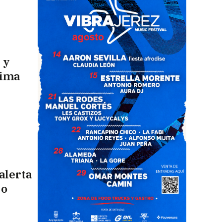
 y
sima
alerta
 o