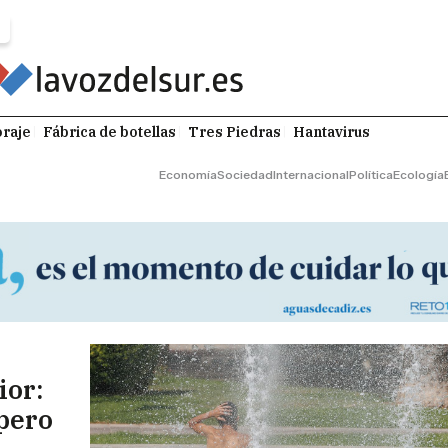
raje
Fábrica de botellas
Tres Piedras
Hantavirus
Economía
Sociedad
Internacional
Política
Ecología
n
ior:
 pero