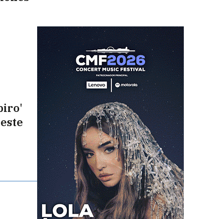
piro'
 este