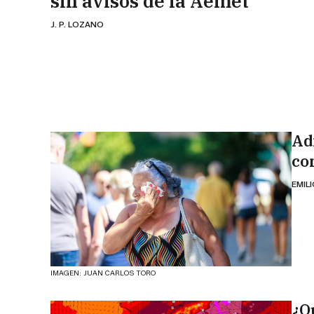
sin avisos de la Aemet
J. P. LOZANO
Ad
co
EMIL
IMAGEN: JUAN CARLOS TORO
¿Q