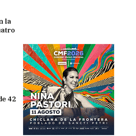
n la
uatro
de 42