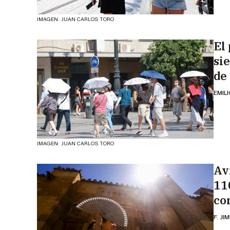
IMAGEN: JUAN CARLOS TORO
El
si
de
EMIL
IMAGEN: JUAN CARLOS TORO
Av
11
co
F. JI