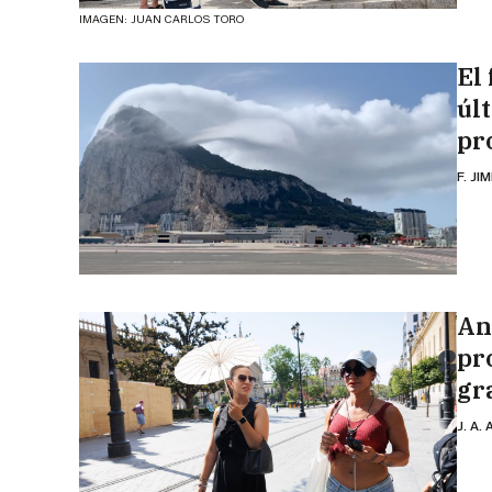
IMAGEN: JUAN CARLOS TORO
El 
úl
pr
F. JI
An
pr
gr
J. A.