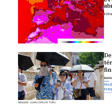
abr
EZEQ
Del
té
fi
MARÍ
Medi
temp
IMAGEN: JUAN CARLOS TORO