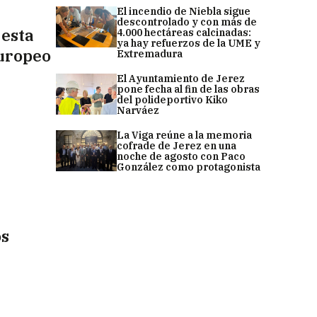
El incendio de Niebla sigue
descontrolado y con más de
 esta
4.000 hectáreas calcinadas:
ya hay refuerzos de la UME y
europeo
Extremadura
El Ayuntamiento de Jerez
pone fecha al fin de las obras
del polideportivo Kiko
Narváez
La Viga reúne a la memoria
cofrade de Jerez en una
noche de agosto con Paco
González como protagonista
os