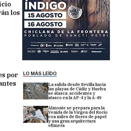
icio
rán los
es por
LO MÁS LEÍDO
 antes
La salida desde Sevilla hacia
las playas de Cádiz y Huelva
se atasca: accidentes y
atasco en la AP-4 y la A-49
Almonte se prepara para la
Venida de la Virgen del Rocío
con miles de flores de papel
y una gran arquitectura
efímera