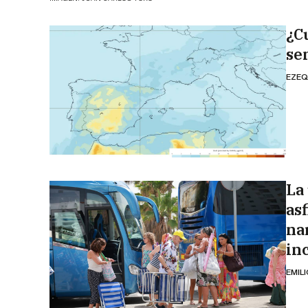
¿C
se
EZEQ
La
as
na
in
EMIL