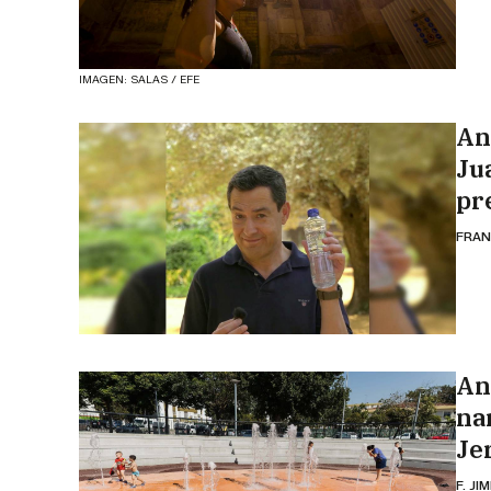
IMAGEN: SALAS / EFE
An
Ju
pr
FRAN
An
na
Je
F. JI