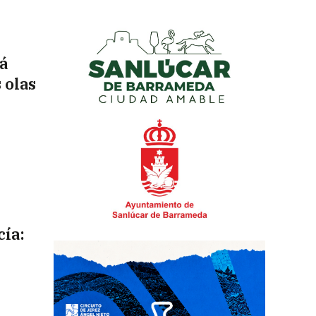
tá
 olas
cía: