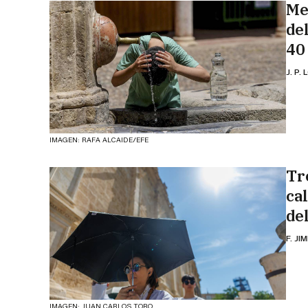
Me
de
40
J. P.
IMAGEN: RAFA ALCAIDE/EFE
Tr
ca
de
F. JI
IMAGEN: JUAN CARLOS TORO