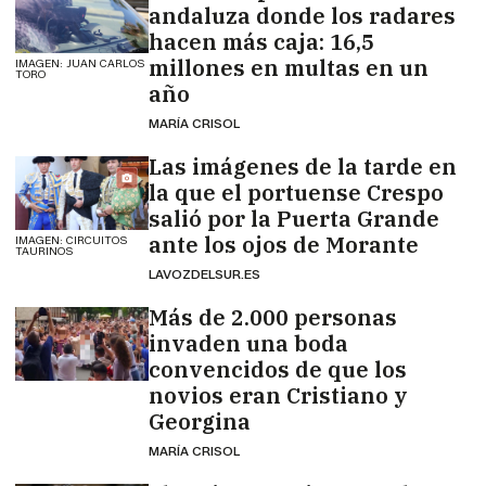
andaluza donde los radares
hacen más caja: 16,5
millones en multas en un
IMAGEN: JUAN CARLOS
TORO
año
MARÍA CRISOL
Las imágenes de la tarde en
la que el portuense Crespo
salió por la Puerta Grande
ante los ojos de Morante
IMAGEN: CIRCUITOS
TAURINOS
LAVOZDELSUR.ES
Más de 2.000 personas
invaden una boda
convencidos de que los
novios eran Cristiano y
Georgina
MARÍA CRISOL