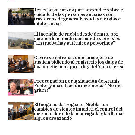
Jerez lanza cursos para aprender sobre el
cuidado de las personas ancianas con
trastornos degenerativos y las alergias e
intolerancias
El incendio de Niebla desde dentro, por
quienes han tenido que huir de sus casas:
"En Huelva hay auténticos polvorines"
Gavira se estrena como consejero de
Justicia pidiendo al Ministerio los datos de
los beneficiados por la ley del 'sólo sí es sí'
Preocupación por la situación de Aramis
Fuster y una situación incómoda: "¡No me
grites!"
El fuego no da tregua en Niebla: los
cambios de vientos impiden el control del
incendio durante la madrugada y las llamas
siguen avanzando