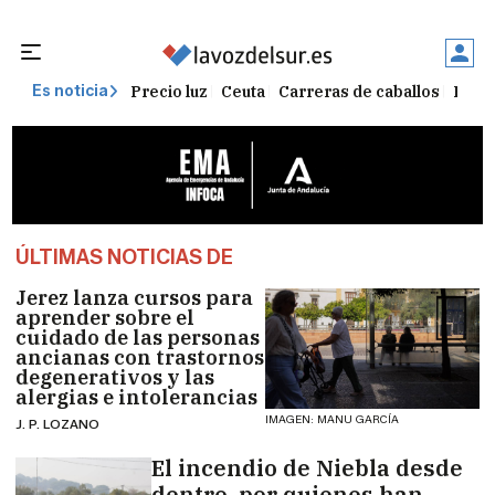
Precio luz
Ceuta
Carreras de caballos
Peque
Es noticia
ÚLTIMAS NOTICIAS DE
Jerez lanza cursos para
aprender sobre el
cuidado de las personas
ancianas con trastornos
degenerativos y las
alergias e intolerancias
IMAGEN: MANU GARCÍA
J. P. LOZANO
El incendio de Niebla desde
dentro, por quienes han