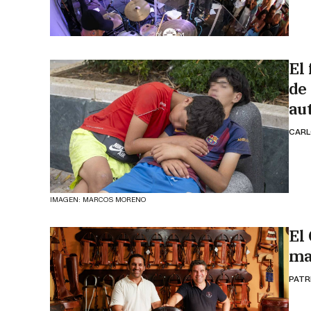
El
de
au
CARL
IMAGEN: MARCOS MORENO
El
ma
PATR