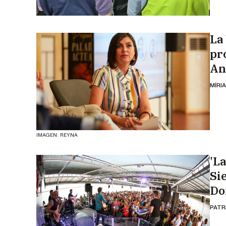
La 
pr
An
MÍRI
IMAGEN: REYNA
'L
Si
Do
PATR