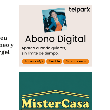
 en
neo y
rgel