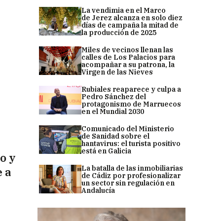
La vendimia en el Marco
de Jerez alcanza en solo diez
días de campaña la mitad de
la producción de 2025
Miles de vecinos llenan las
calles de Los Palacios para
acompañar a su patrona, la
Virgen de las Nieves
Rubiales reaparece y culpa a
Pedro Sánchez del
protagonismo de Marruecos
en el Mundial 2030
Comunicado del Ministerio
de Sanidad sobre el
hantavirus: el turista positivo
está en Galicia
o y
La batalla de las inmobiliarias
 a
de Cádiz por profesionalizar
un sector sin regulación en
Andalucía