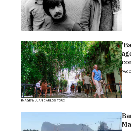
'B
ag
co
PACO
IMAGEN: JUAN CARLOS TORO
Ba
Ma