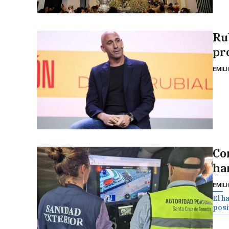
Ru
pr
EMIL
Co
han
EMIL
El h
posit