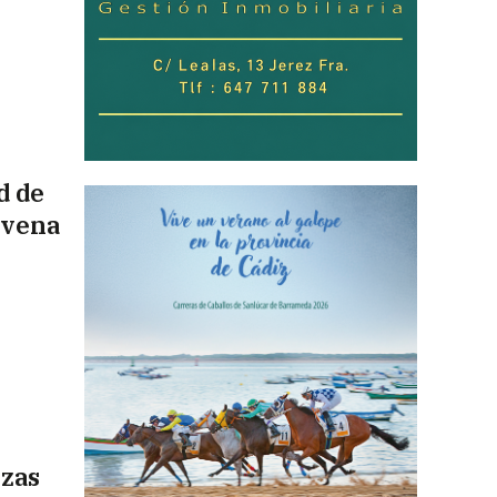
d de
ovena
ezas