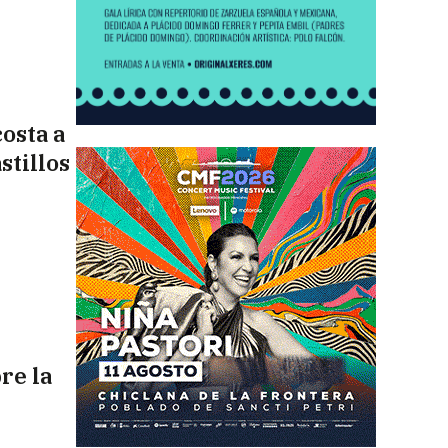
osta a
stillos
re la