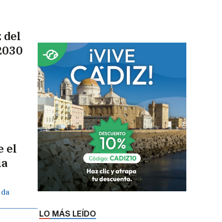
 del
2030
 el
ia
 da
LO MÁS LEÍDO