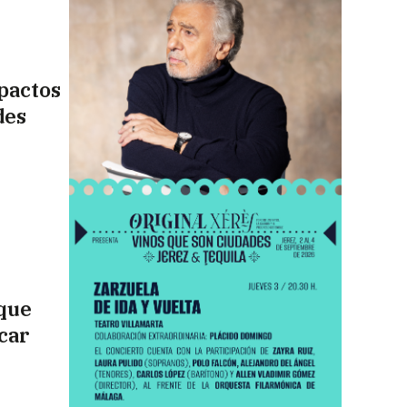
 pactos
des
 que
car