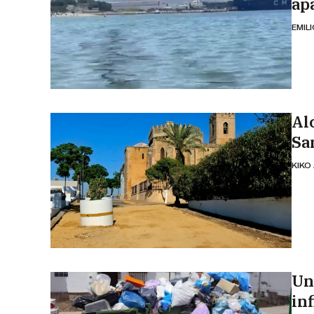
ap
EMIL
Alc
Sa
KIKO
Un
in