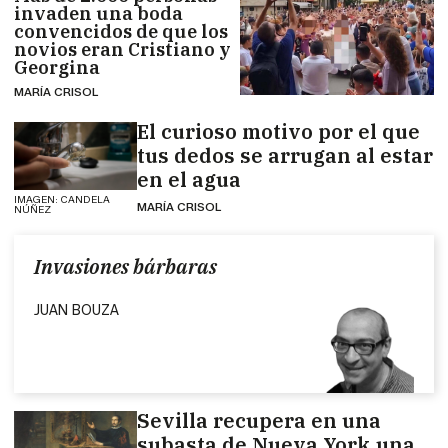
invaden una boda
convencidos de que los
novios eran Cristiano y
Georgina
MARÍA CRISOL
El curioso motivo por el que
tus dedos se arrugan al estar
en el agua
IMAGEN: CANDELA
MARÍA CRISOL
NÚÑEZ
Invasiones bárbaras
JUAN BOUZA
Sevilla recupera en una
subasta de Nueva York una