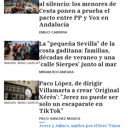
al silencio: los menores de
Ceuta ponen a prueba el
pacto entre PP y Vox en
Andalucía
EMILIO CABRERA
La "pequeña Sevilla" de la
costa gaditana: familias,
décadas de veraneo y una
'calle Sierpes' junto al mar
IMAGEN: MANU GARCÍA
MÍRIAM BOCANEGRA
Paco López, de dirigir
Villamarta a crear 'Original
Xérès': "Jerez no puede ser
solo un escaparate en
IMAGEN: MANU GARCÍA
TikTok"
PACO SÁNCHEZ MÚGICA
Jerez y Jalisco, unidos por el foro 'Vinos