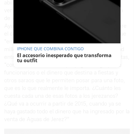
abismo económico, todo ello a pesar de haber
vendido
Aguas de Jerez
, en contra de la opinión
de los jerezanos”. El portavoz del PSOE en el
Ayuntamiento, Luis Flor, se ha pronunciado sobre
el dato hecho público por Hacienda y asegura que
"en este contexto, Pelayo gastó en 2013 4,3
IPHONE QUE COMBINA CONTIGO
millones más de lo que ingresó". En esa cantidad
El accesorio inesperado que transforma
entran conceptos inadmisibles para los socialistas,
tu outfit
"como los sobresueldos que paga a un grupo de
funcionarios o el dinero que destina a fiestas y
otros saraos que le permiten posar para una foto,
que es lo que realmente le importa. ¿Cuánto les
cuesta cada una de esas fotos a los jerezanos?
¿Qué va a ocurrir a partir de 2015, cuando ya se
haya gastado todo el dinero que ha ingresado por la
venta de Aguas de Jerez?"