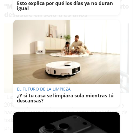
Esto explica por qué los días ya no duran
"Milagro es llegar a este absoluto
igual
desastre en solo tres años"
EL FUTURO DE LA LIMPIEZA
¿Y si tu casa se limpiara sola mientras tú
“Las cuentas, frías y objetivas, no mienten: en
descansas?
2013 Pelayo incumplió el objetivo de estabilidad y
hace que Jerez se encuentre entre las ciudades de
toda España con mayor desequilibrio
presupuestario. La alcaldesa nos lleva hacia el