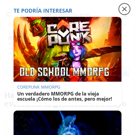
TE PODRÍA INTERESAR
Precio luz
Ceuta
Carreras de caballos
Peque
Es noticia
JEREZ
Jerez
Provincia Cádiz
Cádiz
Sevilla
Málaga
Huelva
Granada
Córdoba
Jaén
Se
Ediciones
Jerez
COREPUNK MMORPG
Hacienda vuelve a dejar en
Un verdadero MMORPG de la vieja
escuela ¡Cómo los de antes, pero mejor!
evidencia al gobierno de Pelayo
LAVOZDELSUR.ES