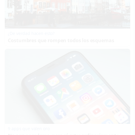
¿De verdad hacen esto?
Costumbres que rompen todos los esquemas
9 apps que valen oro