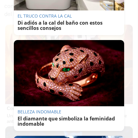
concurrió en las pasadas municipales en la lista
del PP como
independiente.
EL TRUCO CONTRA LA CAL
Di adiós a la cal del baño con estos
sencillos consejos
Corepunk MMORPG
BELLEZA INDOMABLE
Un verdadero MMORPG de la vieja escuela ¡Cómo los de
El diamante que simboliza la feminidad
antes, pero mejor!
indomable