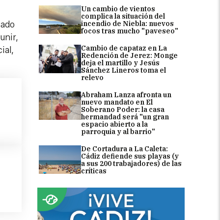
Un cambio de vientos
complica la situación del
incendio de Niebla: nuevos
sado
focos tras mucho "paveseo"
unir,
Cambio de capataz en La
ial,
Redención de Jerez: Monge
deja el martillo y Jesús
Sánchez Lineros toma el
relevo
Abraham Lanza afronta un
nuevo mandato en El
Soberano Poder: la casa
hermandad será "un gran
espacio abierto a la
parroquia y al barrio"
De Cortadura a La Caleta:
Cádiz defiende sus playas (y
a sus 200 trabajadores) de las
críticas