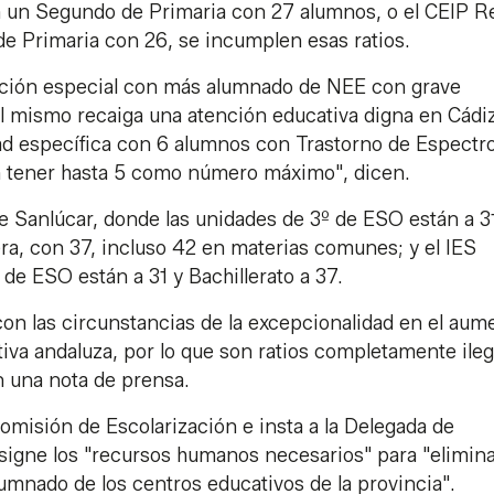
 un Segundo de Primaria con 27 alumnos, o el CEIP R
de Primaria con 26, se incumplen esas ratios.
cación especial con más alumnado de NEE con grave
el mismo recaiga una atención educativa digna en Cádiz
d específica con 6 alumnos con Trastorno de Espectr
n tener hasta 5 como número máximo", dicen.
e Sanlúcar, donde las unidades de 3º de ESO están a 3
ra, con 37, incluso 42 en materias comunes; y el IES
de ESO están a 31 y Bachillerato a 37.
n las circunstancias de la excepcionalidad en el aum
tiva andaluza, por lo que son ratios completamente ileg
n una nota de prensa.
Comisión de Escolarización e insta a la Delegada de
 asigne los "recursos humanos necesarios" para "elimina
lumnado de los centros educativos de la provincia".