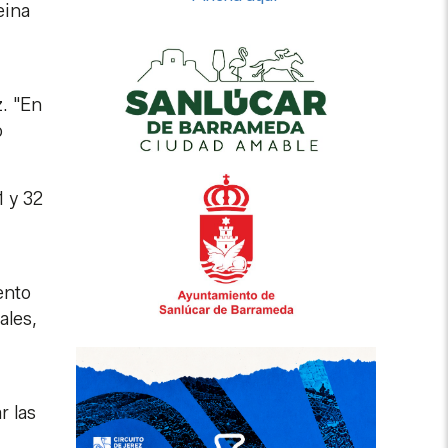
eina
. "En
o
1 y 32
ento
ales,
r las