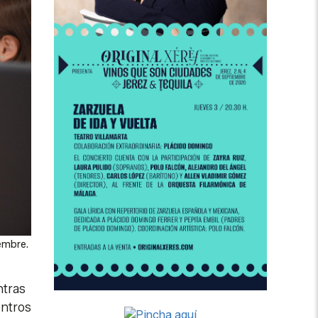
iembre.
ntras
entros