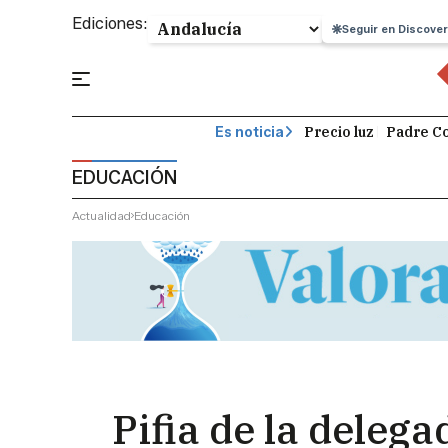
Ediciones:
Seguir en Discover
Precio luz
Padre Co
Es noticia
EDUCACIÓN
Actualidad
Educación
Pifia de la delega