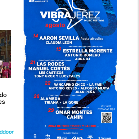
ado
es