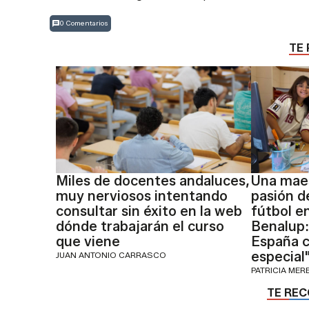
0 Comentarios
TE 
Miles de docentes andaluces,
Una maes
muy nerviosos intentando
pasión d
consultar sin éxito en la web
fútbol e
dónde trabajarán el curso
Benalup:
que viene
España c
especial
JUAN ANTONIO CARRASCO
PATRICIA MER