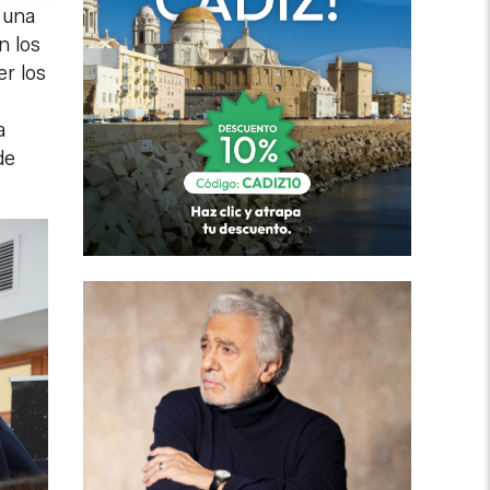
 una
n los
r los
a
de