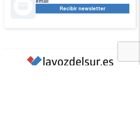
email
Recibir newsletter
Apoya una Andalucía con Voz propia; Protege el
periodismo hecho por periodistas
Hazte socio
SÍGUENOS EN REDES
Marcar como fuente preferida