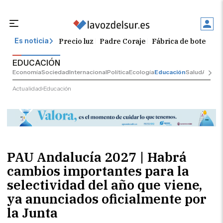
TE PODRÍA INTERESAR
Precio luz
Padre Coraje
Fábrica de botellas
Es noticia
EDUCACIÓN
Economía
Sociedad
Internacional
Política
Ecología
Educación
Salud
Anunci
Actualidad
Educación
COREPUNK MMORPG
PAU Andalucía 2027 | Habrá
Un verdadero MMORPG de la vieja
escuela ¡Cómo los de antes, pero mejor!
cambios importantes para la
selectividad del año que viene,
ya anunciados oficialmente por
la Junta