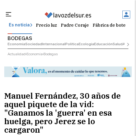
Precio luz
Padre Coraje
Fábrica de botellas
Es noticia
BODEGAS
Economía
Sociedad
Internacional
Política
Ecología
Educación
Salud
Anuncio
Actualidad
Economía
Bodegas
Manuel Fernández, 30 años de
aquel piquete de la vid:
"Ganamos la 'guerra' en esa
huelga, pero Jerez se lo
cargaron"