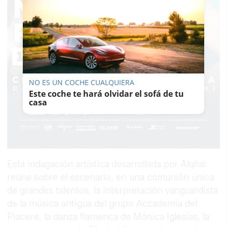
NO ES UN COCHE CUALQUIERA
Este coche te hará olvidar el sofá de tu
casa
Esta indagación artística desarrollada por Alqhai
reúne sobre el escenario, en una comunión única
de grandes talentos, la interpretación vanguardista
de la música antigua del grupo Accademia del
Piacere, la danza flamenca de Mónica Iglesias, la