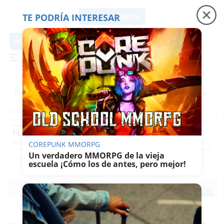
TE PODRÍA INTERESAR
lavozdelsur.es
lavozdelsur.es
Precio luz
Padre Coraje
Fábrica de botellas
Es noticia
PLANAZOS
Pequevoz
Compras
Pantallazos
El Trote De La Culebra
El Eco
Concursos
G
COREPUNK MMORPG
Un verdadero MMORPG de la vieja
Vida
Sabor Del Sur
Planazos
escuela ¡Cómo los de antes, pero mejor!