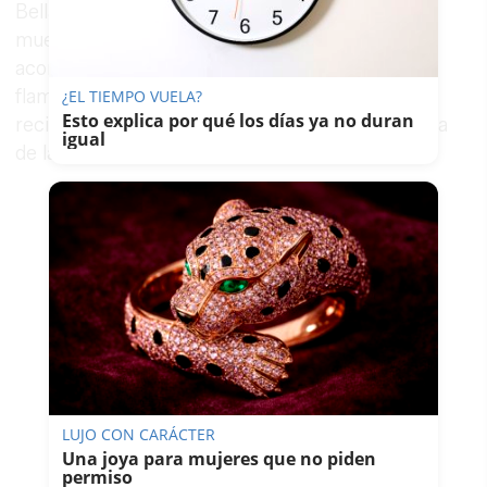
Bellas Artes de Madrid. En este montaje, Alqhai
muestra un montaje en el que se encuentra
acompañado sobre el escenario por el cantaor
flamenco
Arcángel
, espectáculo por el que
¿EL TIEMPO VUELA?
Esto explica por qué los días ya no duran
recibieron en 2012 el Giraldillo a la Mejor Música
igual
de la Bienal de Flamenco de Sevilla.
LUJO CON CARÁCTER
Una joya para mujeres que no piden
permiso