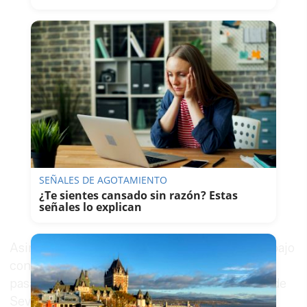
SEÑALES DE AGOTAMIENTO
¿Te sientes cansado sin razón? Estas
señales lo explican
Asimismo,
Gugurumbé. Las raíces negras
, trabajo
con el que el Alqhai abrió su agenda de 2021 el
pasado enero, en los Teatros de la Maestranza de
Sevilla, y el Victoria Eugenia de San Sebastián,