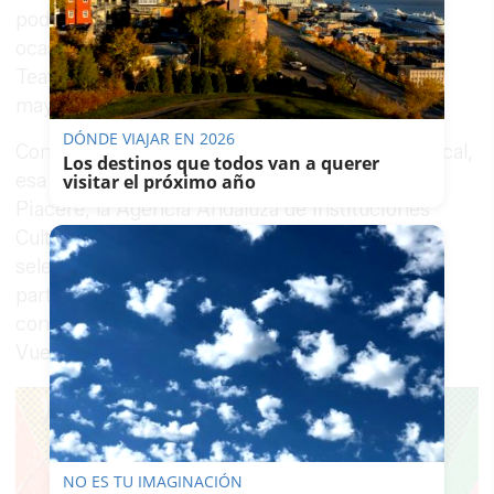
podrá disfrutarse también este mes, en esta
ocasión dentro de solo unos días, en el Gran
Teatro de Córdoba concretamente el día 21 de
mayo.
DÓNDE VIAJAR EN 2026
Con Fahmi Alqhai como artífice y director musical,
Los destinos que todos van a querer
esa obra es una producción de Accademia del
visitar el próximo año
Piacere, la Agencia Andaluza de Instituciones
Culturales y Acción Cultural Española,
seleccionada por el Ministerio de Cultura como
parte de la programación oficial de la
conmemoración del V Centenario de la Primera
Vuelta al Mundo de Magallanes-Elcano.
NO ES TU IMAGINACIÓN