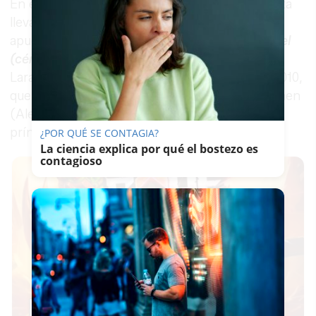
En esta ocasión, el experimentado violagambista
lleva hasta el céntrico espacio municipal una
apuesta en solitario, con el programa
Bach-Abel
(cénit y extinción)
. En el escenario de la calle
Laraña, sonará la Suite para violonchelo BWV 1010,
que Bach compuso durante su estancia en Köthen
(Alemania), donde fue maestro de capilla del
príncipe Leopold, explica en un comunicado.
¿POR QUÉ SE CONTAGIA?
La ciencia explica por qué el bostezo es
contagioso