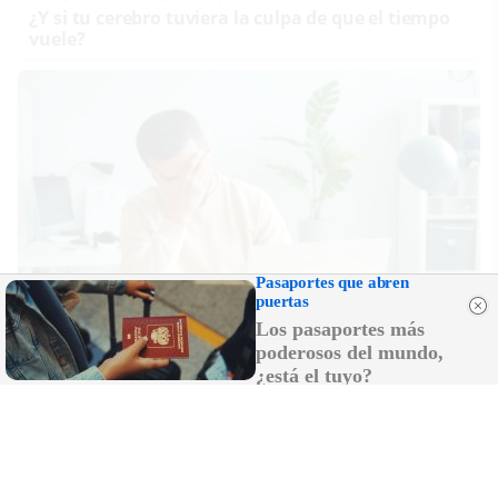
¿Y si tu cerebro tuviera la culpa de que el tiempo
vuele?
Pasaportes que abren
puertas
Los pasaportes más
poderosos del mundo,
¿Te pasa esto?
¿está el tuyo?
6 señales claras de que necesitas descansar más
DISCOVER WITH