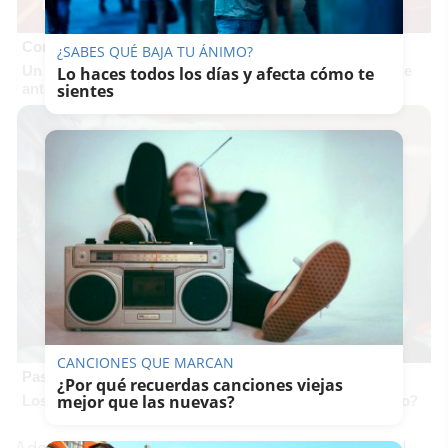
Corepunk MMORPG
¿SABES QUÉ BAJA TU ÁNIMO?
Un verdadero MMORPG de la vieja escuela ¡Cómo los de
Lo haces todos los días y afecta cómo te
antes, pero mejor!
sientes
CANCIONES QUE MARCAN
Pasaportes que abren puertas
¿Por qué recuerdas canciones viejas
mejor que las nuevas?
Los pasaportes más poderosos del mundo, ¿está el tuyo?