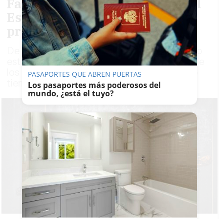
Fahmi Alqhai, en solitario en el
Espacio Turina, con un
programa sobre Bach y Abel
De padre sirio y madre palestina, el sevillano
está considerado internacionalmente uno de
los más grandes violagambistas de nuestro
PASAPORTES QUE ABREN PUERTAS
tiempo
Los pasaportes más poderosos del
mundo, ¿está el tuyo?