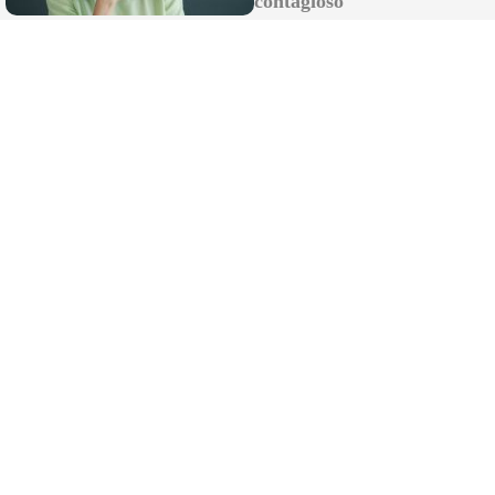
contagioso
Más que un canal, una comunidad en
Whatsapp
Unirme al canal
Sígue la actualidad en Telegram
Suscribirme al canal
Recibe las últimas novedades en tu
email
Recibir newsletter