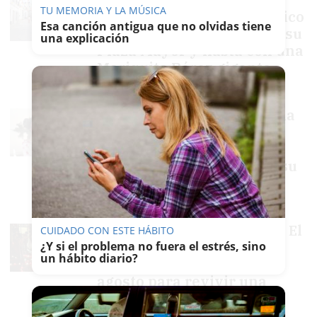
TU MEMORIA Y LA MÚSICA
como Ciudad con un mosaico
Esa canción antigua que no olvidas tiene
histórico, cien artistas en su
una explicación
Plaza Mayor y hasta con una
Mariquita Pérez gigante
F. JIMÉNEZ
Tōrō Nagashi, la ceremonia
de las linternas flotantes
junto al Guadalquivir a su
paso por Sevilla: ¿cuál es su
significado?
F. JIMÉNEZ
Trece patios históricos de El
CUIDADO CON ESTE HÁBITO
Puerto abren gratis sus
¿Y si el problema no fuera el estrés, sino
un hábito diario?
puertas dos noches de
agosto para revivir una
tradición centenaria