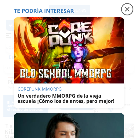
TE PODRÍA INTERESAR
lavozdelsur.es
lavozdelsur.es
Precio luz
Padre Coraje
Fábrica de botellas
Es noticia
PLANAZOS
Pequevoz
Compras
Pantallazos
El Trote De La Culebra
El Eco
Concursos
G
COREPUNK MMORPG
Un verdadero MMORPG de la vieja
escuela ¡Cómo los de antes, pero mejor!
'La Pepa', conciertos de
Kiko Veneno, Pitingo y
Siempre Así en un