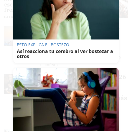
escenario flotante
frente a Doñana
PATRICIA MERELLO
El eclipse parcial del 12 de
agosto ocultará el 95% del
disco solar en la Bahía de
ESTO EXPLICA EL BOSTEZO
Cádiz: un mirador
Así reacciona tu cerebro al ver bostezar a
privilegiado en Camposoto
otros
F. JIMÉNEZ
Programación de otoño 2026
en el Gran Teatro Falla: el
150 aniversario del
nacimiento del gaditano más
universal marca la
temporada
PACO SÁNCHEZ MÚGICA
Chiclana celebra 150 años