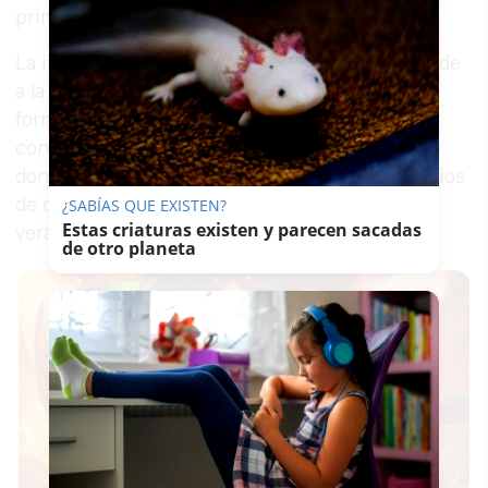
primer nivel.
La inversión supera los 600.000 euros y responde
a la voluntad de sus impulsores de apostar de
forma decidida y continuada por Chipiona y, en
concreto, por el enclave de Las Tres Piedras,
donde también organiza celebraciones y servicios
de catering, tras una nueva etapa iniciada el
¿SABÍAS QUE EXISTEN?
Estas criaturas existen y parecen sacadas
verano pasado.
de otro planeta