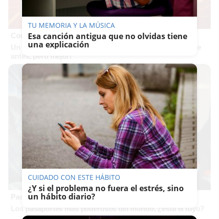
TU MEMORIA Y LA MÚSICA
Esa canción antigua que no olvidas tiene
Corepunk MMORPG
una explicación
Un verdadero MMORPG de la vieja escuela ¡Cómo los de
antes, pero mejor!
CUIDADO CON ESTE HÁBITO
¿Y si el problema no fuera el estrés, sino
un hábito diario?
Pasaportes que abren puertas
Los pasaportes más poderosos del mundo, ¿está el tuyo?