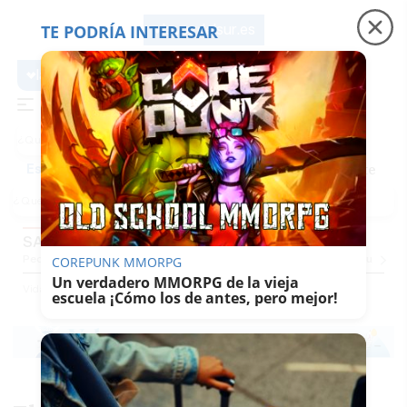
TE PODRÍA INTERESAR
lavozdelsur.es
lavozdelsur.es
Precio luz
Padre Coraje
Fábrica de botellas
Es noticia
SABOR DEL SUR
Pequevoz
Compras
Pantallazos
El Trote De La Culebra
El Eco
Concursos
G
COREPUNK MMORPG
Un verdadero MMORPG de la vieja
Vida
Sabor Del Sur
escuela ¡Cómo los de antes, pero mejor!