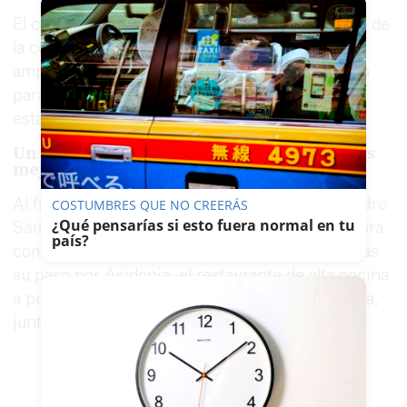
El cambio más visible en esta nueva etapa es el de
la cocina, que ha sido renovada por completo y
ampliada con toda la instrumentación necesaria
para afrontar el salto cualitativo que persigue el
establecimiento.
Un director gastronómico formado con los
mejores
Al frente de ese proyecto culinario llega
Alejandro
COSTUMBRES QUE NO CREERÁS
¿Qué pensarías si esto fuera normal en tu
Sánchez Soto
, reconocido chef que se incorpora
país?
como director gastronómico del restaurante, tras
su paso por Asidonia, el restaurante de alta cocina
a precios asequibles ubicado en el Hotel Sidonia,
junto a la Catedral de Jerez.