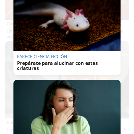
Corepunk MMORPG
Un verdadero MMORPG de la vieja escuela ¡Cómo los de
antes, pero mejor!
PARECE CIENCIA FICCIÓN
Prepárate para alucinar con estas
criaturas
Pasaportes que abren puertas
Los pasaportes más poderosos del mundo, ¿está el tuyo?