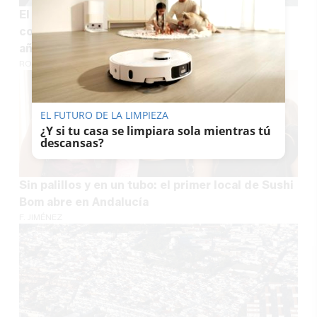
El museo de Baelo Claudia reabre sus puertas
con nuevos tesoros hallados en los últimos 20
años
ROCÍO VEGA
EL FUTURO DE LA LIMPIEZA
¿Y si tu casa se limpiara sola mientras tú
descansas?
Sin palillos y en un tubo: el primer local de Sushi
Bom abre en Andalucía
F. JIMÉNEZ