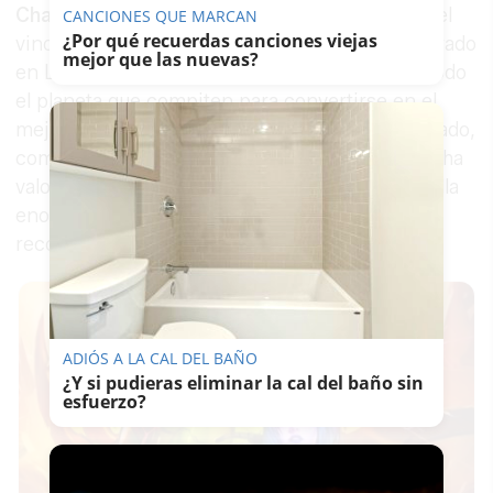
Challenge
. Considerada como la gran cita con el
CANCIONES QUE MARCAN
¿Por qué recuerdas canciones viejas
vino a nivel internacional, este concurso celebrado
mejor que las nuevas?
en Londres reúne las mejores referencias de todo
el planeta que compiten para convertirse en el
mejor vino del mundo. En la 36ª edición, su jurado,
compuesto por MW y profesionales del sector, ha
valorado la calidad y singularidad de una maravilla
enológica de Jerez que ha conseguido este
reconocimiento por primera vez en su historia.
ADIÓS A LA CAL DEL BAÑO
¿Y si pudieras eliminar la cal del baño sin
esfuerzo?