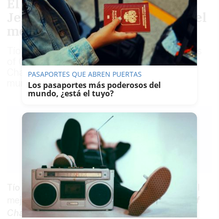
El amontillado muy viejo de
Jerez que se ha convertido en el
mejor vino del mundo
Tío Pepe Cuatro Palmas logra el 'Champions
of Champions Trophy' del International Win
Challenge, la gran cita con el vino a nivel
PASAPORTES QUE ABREN PUERTAS
mundial, por primera vez en su historia
Los pasaportes más poderosos del
mundo, ¿está el tuyo?
LAVOZDELSUR.ES
15/07/2019
Guardar
0
Facebook
X
WhatsApp
Copy
Link
Tío Pepe Cuatro Palmas
se ha convertido en el
mejor vino del mundo al lograr el
Champions of
Champions Trophy
del
International Wine