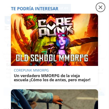
TE PODRÍA INTERESAR
lavozdelsur.es
lavozdelsur.es
Precio luz
Padre Coraje
Fábrica de botellas
Es noticia
SABOR DEL SUR
Pequevoz
Compras
Pantallazos
El Trote De La Culebra
El Eco
Concursos
G
COREPUNK MMORPG
Un verdadero MMORPG de la vieja
Vida
Sabor Del Sur
escuela ¡Cómo los de antes, pero mejor!