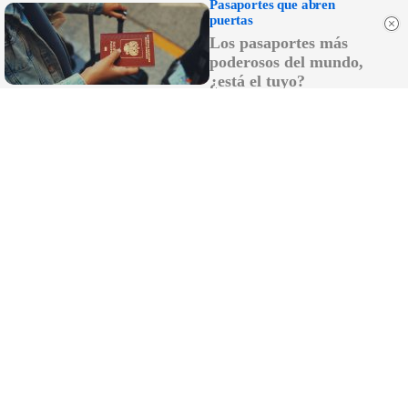
Pasaportes que abren
producción de 2025
puertas
Los pasaportes más
Miles de vecinos llenan las calles de Los
poderosos del mundo,
Palacios para acompañar a su patrona, la
Virgen de las Nieves
¿está el tuyo?
Rubiales reaparece y culpa a Pedro
Sánchez del protagonismo de Marruecos
en el Mundial 2030
Comunicado del Ministerio de Sanidad
sobre el hantavirus: el turista positivo está
en Galicia
La batalla de las inmobiliarias de Cádiz por
profesionalizar un sector sin regulación en
Andalucía