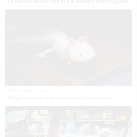
La ciencia explica por qué el bostezo es contagioso
Parece ciencia ficción
Prepárate para alucinar con estas criaturas