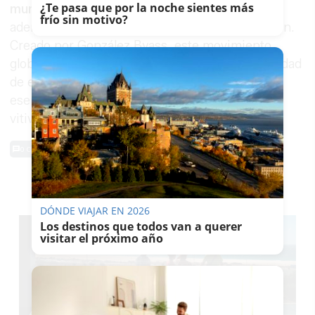
¿Te pasa que por la noche sientes más
mundial
del
panorama vitivinícola actual
y,
frío sin motivo?
además, da un paso más en la #Sherryrevolution.
Creado por González Byass, este movimiento
global da conocer en todo el mundo la singularidad
de estos vinos únicos, así como la cultura y
esencia de una de una las grandes regiones
vitivinícolas del planeta: Jerez.
0 Comentarios
TE PUEDE INTERESAR
DÓNDE VIAJAR EN 2026
Los destinos que todos van a querer
visitar el próximo año