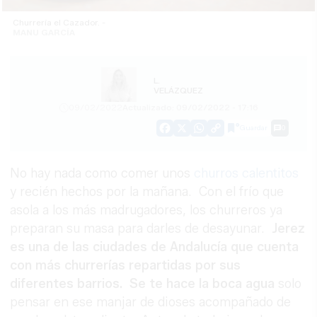
Churrería el Cazador. -
MANU GARCÍA
L.
VELÁZQUEZ
09/02/2022
Actualizado: 09/02/2022 - 17:16
Guardar
0
Facebook
X
WhatsApp
Copy
Link
No hay nada como comer unos
churros calentitos
y recién hechos por la mañana. Con el frío que
asola a los más madrugadores, los churreros ya
preparan su masa para darles de desayunar.
Jerez
es una de las ciudades de Andalucía que cuenta
con más churrerías repartidas por sus
diferentes barrios. Se te hace la boca agua
solo
pensar en ese manjar de dioses acompañado de