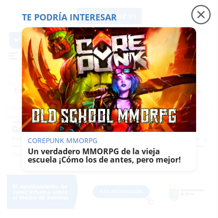
TE PODRÍA INTERESAR
lavozdelsur.es
lavozdelsur.es
Precio luz
Padre Coraje
Fábrica de botellas
Es noticia
GASTROVOZ
Pequevoz
Compras
Pantallazos
El Trote De La Culebra
El Eco
Concursos
G
COREPUNK MMORPG
Un verdadero MMORPG de la vieja
Vida
Gastrovoz
escuela ¡Cómo los de antes, pero mejor!