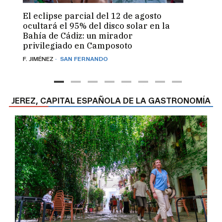
El eclipse parcial del 12 de agosto
Progr
ocultará el 95% del disco solar en la
Gran 
Bahía de Cádiz: un mirador
del n
privilegiado en Camposoto
unive
· SAN FERNANDO
F. JIMÉNEZ
PACO S
JEREZ, CAPITAL ESPAÑOLA DE LA GASTRONOMÍA