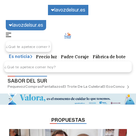
lavozdelsur.es
lavozdelsur.es
Precio luz
Padre Coraje
Fábrica de botellas
Es noticia
SABOR DEL SUR
Pequevoz
Compras
Pantallazos
El Trote De La Culebra
El Eco
Concursos
G
PROPUESTAS