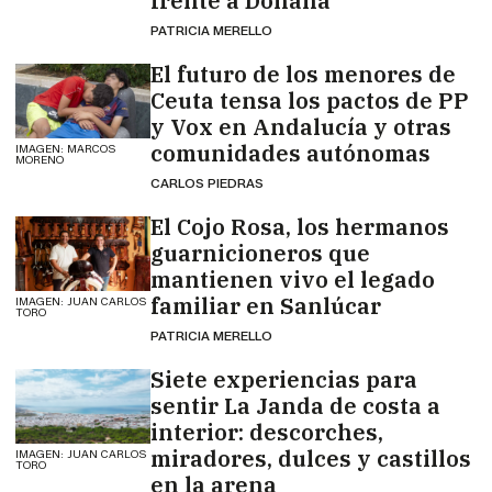
frente a Doñana
PATRICIA MERELLO
El futuro de los menores de
Ceuta tensa los pactos de PP
y Vox en Andalucía y otras
comunidades autónomas
IMAGEN: MARCOS
MORENO
CARLOS PIEDRAS
El Cojo Rosa, los hermanos
guarnicioneros que
mantienen vivo el legado
familiar en Sanlúcar
IMAGEN: JUAN CARLOS
TORO
PATRICIA MERELLO
Siete experiencias para
sentir La Janda de costa a
interior: descorches,
miradores, dulces y castillos
IMAGEN: JUAN CARLOS
TORO
en la arena