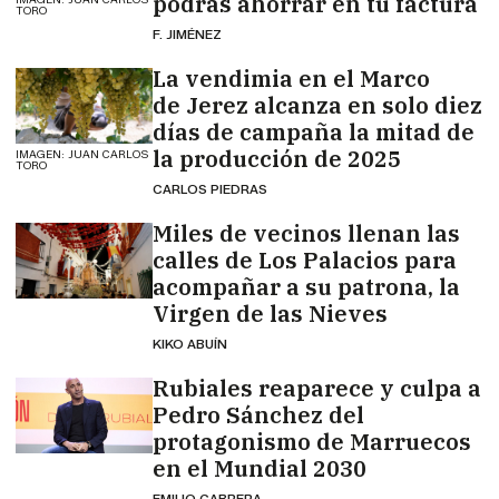
podrás ahorrar en tu factura
TORO
F. JIMÉNEZ
La vendimia en el Marco
de Jerez alcanza en solo diez
días de campaña la mitad de
la producción de 2025
IMAGEN: JUAN CARLOS
TORO
CARLOS PIEDRAS
Miles de vecinos llenan las
calles de Los Palacios para
acompañar a su patrona, la
Virgen de las Nieves
KIKO ABUÍN
Rubiales reaparece y culpa a
Pedro Sánchez del
protagonismo de Marruecos
en el Mundial 2030
EMILIO CABRERA