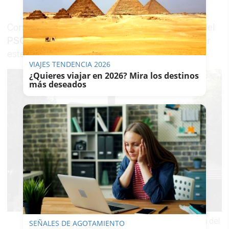
Consultado a este respecto, el secretario local del
PSOE, José Antonio Díaz
, ha querido "condenar
este tipo de actos violentos".
VIAJES TENDENCIA 2026
¿Quieres viajar en 2026? Mira los destinos
más deseados
Vista de la caseta, en cuya esquina izquierda del
SEÑALES DE AGOTAMIENTO