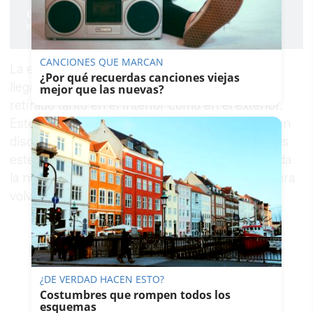
que hacer?"
Pablo Fdez. Quintanilla
CANCIONES QUE MARCAN
La exposición que sufre a menudo el
PSOE
ha
¿Por qué recuerdas canciones viejas
llegado a provocar que el logo del partido fuera
mejor que las nuevas?
retirado tanto en el interior como en el exterior.
Este último no era un logo grande, sino más bien
discreto. Aún así, los distintivos fueron retirados
este viernes durante casi toda la jornada. Llegada
la noche, se repusieron en el interior y el plan era
volver a colocarlo fuera al elaborar esta noticia.
¿DE VERDAD HACEN ESTO?
Costumbres que rompen todos los
esquemas