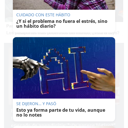
CUIDADO CON ESTE HÁBITO
¿Y si el problema no fuera el estrés, sino
un hábito diario?
Pasaportes que abren puertas
Los pasaportes más poderosos del mundo, ¿está el tuyo?
SE DIJERON… Y PASÓ
Esto ya forma parte de tu vida, aunque
El líder del PSOE de Jerez denuncia la
no lo notes
tardanza de la cita con su médico tras ser
operado de apendicitis: "¿Os parece lógico?"