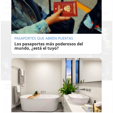
Un grupo de personas comenzó a lanzar
objetos contra la fachada y el guarda que se
encontraba allí llegó a temer por su integridad
PASAPORTES QUE ABREN PUERTAS
Los pasaportes más poderosos del
mundo, ¿está el tuyo?
Vista de la caseta del PSOE, sin el logo exterior, este viernes. -
MANU GARCÍA
PABLO FDEZ.
QUINTANILLA