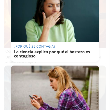
¿POR QUÉ SE CONTAGIA?
Corepunk MMORPG
La ciencia explica por qué el bostezo es
contagioso
Un verdadero MMORPG de la vieja escuela ¡Cómo los de
antes, pero mejor!