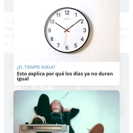
Pablo Fdez. Quintanilla
La persona que en ese momento guardaba la
caseta
, de hecho, llegó a temer por su integridad y
se vio obligado a refugiarse para que no dieran con
él.
¿EL TIEMPO VUELA?
Esto explica por qué los días ya no duran
igual
El PP de Jerez cierra la campaña electoral
con lleno en su caseta: "¿El domingo qué hay