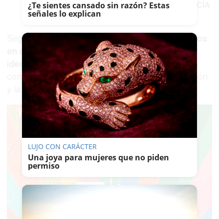
¿Te sientes cansado sin razón? Estas
frontal estaba el logo.
-
MANU GARCÍA
señales lo explican
Según el socialista,
"lo más valioso que tenemos
en democracia es el respeto a todas las
ideologías.
Entre todos los partidos, debemos
concienciar a la ciudadanía y evitar la polarización
y la crispación".
LUJO CON CARÁCTER
Una joya para mujeres que no piden
permiso