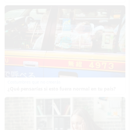
Costumbres que no creerás
¿Qué pensarías si esto fuera normal en tu país?