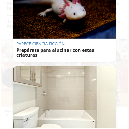
Morante, cogido en la Maestranza y operado en
la misma plaza
Jerez, pendiente de Morante: en peligro sus dos
tardes en la Feria del Caballo
PARECE CIENCIA FICCIÓN
Prepárate para alucinar con estas
criaturas
Morante, llevado por miembros de su cuadrilla tras ser corneado. -
JULIO MUÑOZ / EFE