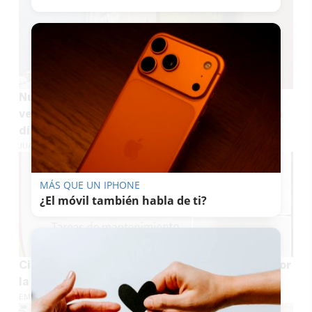
Nuevos destrozos en el centro de Sevilla por
vehículos que pasan por donde no pueden: "Un
día sí y otro también"
JUAN ANTONIO CARRASCO
MÁS QUE UN IPHONE
¿El móvil también habla de ti?
Cierran un parque infantil y canino en Sevilla por
la presencia de alimentos con pinchos
EMILIO CABRERA