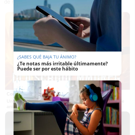
de rematar la faena.
¿SABES QUÉ BAJA TU ÁNIMO?
¿Te notas más irritable últimamente?
Puede ser por este hábito
Corepunk MMORPG
Un verdadero MMORPG de la vieja escuela ¡Cómo los de
antes, pero mejor!