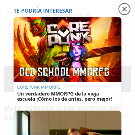
TE PODRÍA INTERESAR
Precio luz
Padre Coraje
Fábrica de botellas
Es noticia
PROVINCIA CÁDIZ
Jerez
Provincia Cádiz
Cádiz
Sevilla
Málaga
Huelva
Granada
Córdoba
Jaén
Se
Ediciones
Provincia Cádiz
COREPUNK MMORPG
Un verdadero MMORPG de la vieja
escuela ¡Cómo los de antes, pero mejor!
Rota 'premia' a los vecinos que
blanqueen sus fachadas
El Ayuntamiento impulsa una campaña para