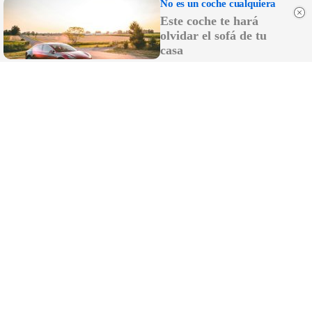
No es un coche cualquiera
Este coche te hará
olvidar el sofá de tu
casa
No es un coche cualquiera
Este coche te hará olvidar el sofá de tu casa
DISCOVER WITH
LO MÁS LEÍDO
De lejos y, a la vez, demasiado cerca: las
vidas detrás del peligroso incendio de
Niebla
Viaje interrumpido hacia Sevilla: un Media
Distancia golpea una catenaria y deja sin