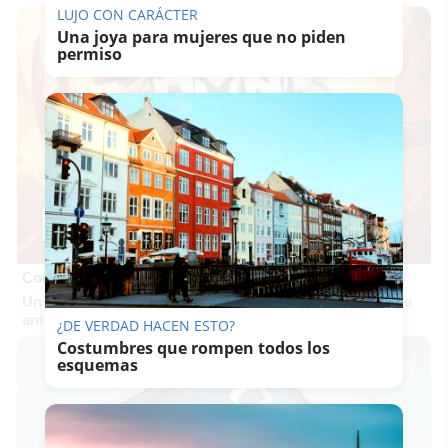
LUJO CON CARÁCTER
Una joya para mujeres que no piden
permiso
Corepunk MMORPG
Un verdadero MMORPG de la vieja escuela ¡Cómo los de
antes, pero mejor!
¿DE VERDAD HACEN ESTO?
Costumbres que rompen todos los
esquemas