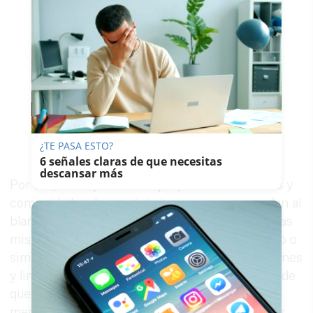
¿TE PASA ESTO?
6 señales claras de que necesitas
descansar más
Por ello, se requiere a los propietarios de fincas y
comunidades de propietarios para que procedan al
blanqueo de sus fachadas, adecentamiento de las
mismas (pintado, limpieza de fachada, resanado o
similares), pintado de ventanas, cierros y balcones
y limpieza y condicionamiento de solares, a fin de
que se mantenga el concepto que esta ciudad
merece tanto al visitante como a los ciudadanos