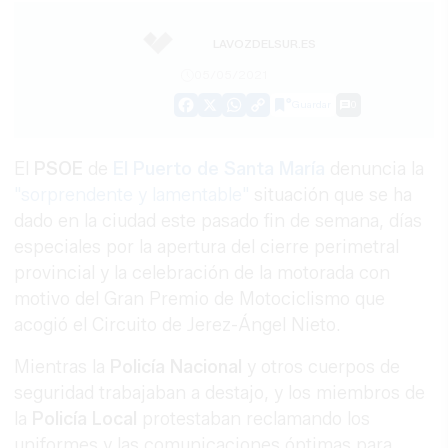
LAVOZDELSUR.ES
05/05/2021
Guardar
0
Facebook
X
WhatsApp
Copy
Link
El
PSOE
de
El Puerto de Santa María
denuncia la
"sorprendente y lamentable"
situación que se ha
dado en la ciudad este pasado fin de semana, días
especiales por la apertura del cierre perimetral
provincial y la celebración de la motorada con
motivo del Gran Premio de Motociclismo que
acogió el Circuito de Jerez-Ángel Nieto.
Mientras la
Policía Nacional
y otros cuerpos de
seguridad trabajaban a destajo, y los miembros de
la
Policía Local
protestaban reclamando los
uniformes y las comunicaciones óptimas para