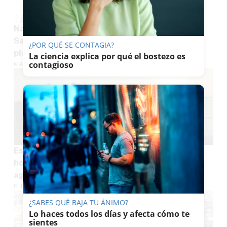
Navantia amplía plantilla en la Bahía de Cádiz:
San Fernando concentra la mayoría de las 46
¿POR QUÉ SE CONTAGIA?
plazas ofertadas
La ciencia explica por qué el bostezo es
contagioso
MARÍA CRISOL
Este municipio de Cádiz dará gratis gafas
homologadas para ver el eclipse del 12 de
agosto en un enclave de ensueño
F. JIMÉNEZ
¿SABES QUÉ BAJA TU ÁNIMO?
Lo haces todos los días y afecta cómo te
sientes