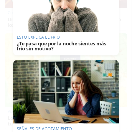
Corepunk MMORPG
Un verdadero MMORPG de la vieja escuela ¡Cómo
los de antes, pero mejor!
ESTO EXPLICA EL FRÍO
¿Te pasa que por la noche sientes más
frío sin motivo?
Viaja sin visado
Los pasaportes que más puertas abren ¿está el
tuyo?
SEÑALES DE AGOTAMIENTO