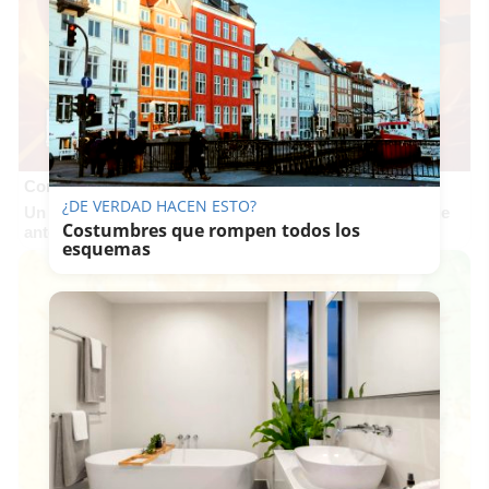
Corepunk MMORPG
¿DE VERDAD HACEN ESTO?
Un verdadero MMORPG de la vieja escuela ¡Cómo los de
Costumbres que rompen todos los
antes, pero mejor!
esquemas