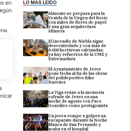
LO MÁS LEÍDO
os en
según
Almonte se prepara para la
Venida de la Virgen del Rocío
con miles de flores de papel
y una gran arquitectura
ena.
efímera
El incendio de Niebla sigue
descontrolado y con más de
4.000 hectáreas calcinadas:
ya hay refuerzos de la UME y
Extremadura
El Ayuntamiento de Jerez
pone fecha al fin de las obras
del polideportivo Kiko
Narváez
a
La Viga reúne a la memoria
unicar
cofrade de Jerez en una
noche de agosto con Paco
González como protagonista
Un joven rompe a golpes un
escaparate durante la Noche
Blanca de San Fernando y
acaba en el hospital