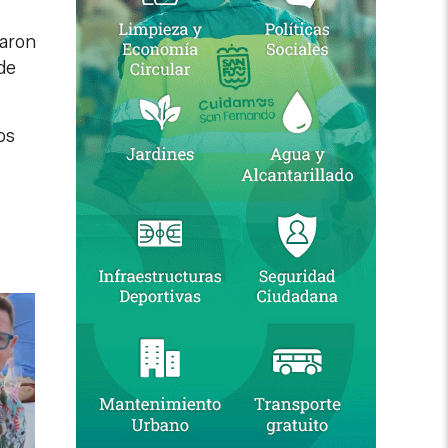
zaron
de
os