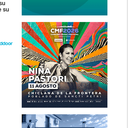
su
e su