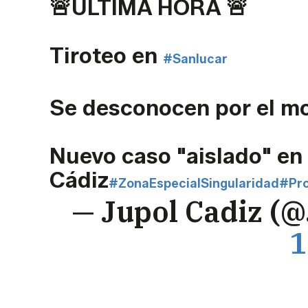
🚨ULTIMA HORA 🚨
Tiroteo en
#Sanlucar
Se desconocen por el m
Nuevo caso "aislado" en 
Cádiz
#ZonaEspecialSingularidad
#Pro
— Jupol Cadiz (
1