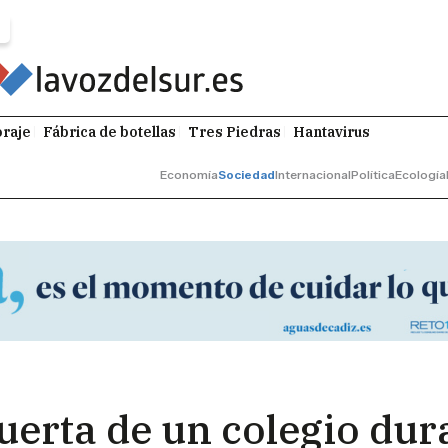
raje
Fábrica de botellas
Tres Piedras
Hantavirus
Economía
Sociedad
Internacional
Política
Ecología
puerta de un colegio du