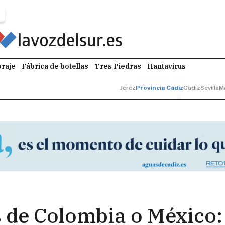
raje
Fábrica de botellas
Tres Piedras
Hantavirus
Jerez
Provincia Cádiz
Cádiz
Sevilla
M
 de Colombia o México: 