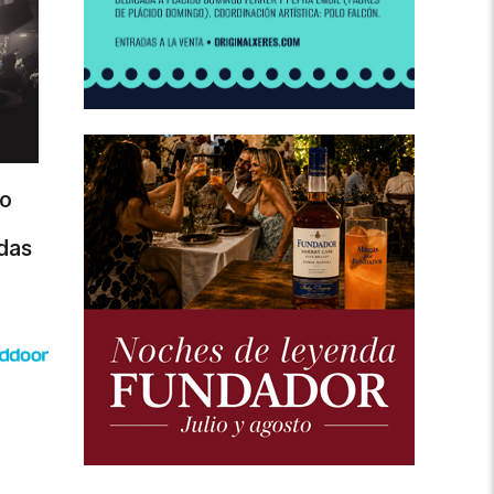
ro
das