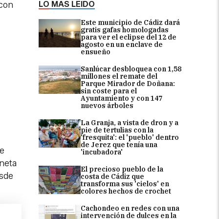
LO MÁS LEÍDO
 con
Este municipio de Cádiz dará
gratis gafas homologadas
para ver el eclipse del 12 de
agosto en un enclave de
ensueño
Sanlúcar desbloquea con 1,58
millones el remate del
Parque Mirador de Doñana:
sin coste para el
Ayuntamiento y con 147
nuevos árboles
La Granja, a vista de dron y a
pie de tertulias con la
'fresquita': el 'pueblo' dentro
de Jerez que tenía una
se
'incubadora'
oneta
El precioso pueblo de la
esde
costa de Cádiz que
transforma sus 'cielos' en
colores hechos de crochet
Cachondeo en redes con una
intervención de dulces en la