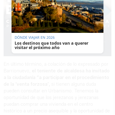
DÓNDE VIAJAR EN 2026
Los destinos que todos van a querer
visitar el próximo año
En último término, a colación de lo expresado por
Barrionuevo,
el teniente de alcaldesa ha invitado
a la ciudadanía “a participar en el procedimiento
de la ‘venta forzosa’,
si tienen alguna duda
pueden consultar en Urbanismo. Tenemos la
oportunidad de que los jerezanos y jerezanas
puedan comprar una vivienda en el centro
histórico a un precio asequible y la oportunidad de