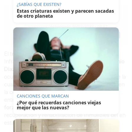
¿SABÍAS QUE EXISTEN?
Estas criaturas existen y parecen sacadas
de otro planeta
LAVOZDELSUR.ES
01/02/2022
Actualizado: 01/02/2022 - 08:07
Guardar
0
Facebook
X
WhatsApp
Copy
Link
El teniente de alcaldesa de Urbanismo,
Infraestructuras y Medio Ambiente,
José Antonio
Díaz
, ha rubricado la denominada acta de
ocupación con Miguel Barrionuevo, en virtud de la
cual éste será propietario de una finca ubicada en
la céntrica
calle
Juana de Dios Lacoste
que ha
CANCIONES QUE MARCAN
entrado en el
procedimiento de venta
¿Por qué recuerdas canciones viejas
forzosa
iniciado por el gobierno local para la
mejor que las nuevas?
recuperación y rehabilitación de inmuebles del en
estado precario.