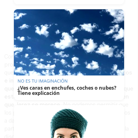
Con la acción del gobierno local al intensificar el
procedimiento de venta forzosa, Díaz afirma
que
“estamos lanzando un mensaje a los bancos
e inmobiliarias que son propietarias de fincas
NO ES TU IMAGINACIÓN
¿Ves caras en enchufes, coches o nubes?
que no mantienen condiciones de seguridad, que
Tiene explicación
están abandonadas y que no ofrecen la imagen
que Jerez se merece
. No podemos permitir que
los propietarios abandonen las fincas, y no vamos
a dar lugar a la inacción y a la especulación por
parte de estos bancos o fondos que incumplen la
disciplina urbanística”.