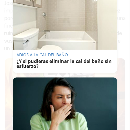
José Antonio Díaz ha explicado que “es un día
importante para el Gobierno de Mamen Sánchez
porque hemos firmado el acta de ocupación de una
finca que
estaba abandonada y en estado
ruinoso, con falta de conservación por parte de
sus propietarios
, en este caso, de un
‘fondo’ de
un banco”
.
ADIÓS A LA CAL DEL BAÑO
¿Y si pudieras eliminar la cal del baño sin
esfuerzo?