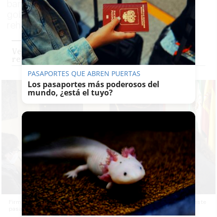
banco, a una venta forzosa iniciada por el
gobierno municipal que permitirá su
rehabilitación
Verano de obras en Juana de Dios Lacoste:
renovación total en el intramuros de Jerez
PASAPORTES QUE ABREN PUERTAS
Los pasaportes más poderosos del
mundo, ¿está el tuyo?
Firma del acta de ocupación de la finca de Juana de Dios Lacoste, este
pasado lunes en la Delegación Municipal de Urbanismo.