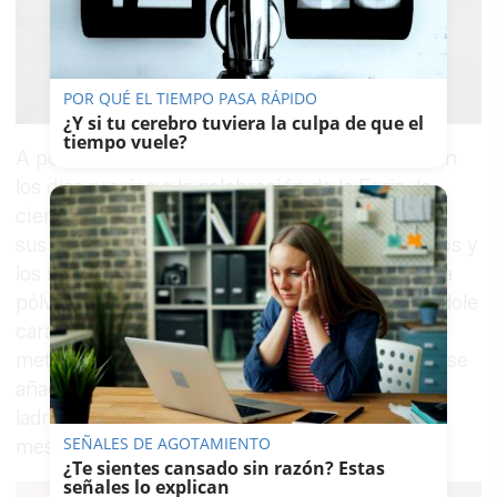
POR QUÉ EL TIEMPO PASA RÁPIDO
¿Y si tu cerebro tuviera la culpa de que el
tiempo vuele?
A pesar de las recomendaciones de la Policía en
los días previos a la celebración de la Feria, lo
cierto es que muchos han seguido descuidando
sus terminales en una semana en la que las fotos y
los mensajes vía WhatsApp han corrido como la
pólvora. Así, al robo tradicional, esto es, echándole
cara y aprovechando las apreturas para
meter meter la mano en el bolsillo del objetivo, se
añade el del
despiste
, aprovechando el
ladrón para coger los móviles situados en las
SEÑALES DE AGOTAMIENTO
mesas y escapar a toda prisa.
¿Te sientes cansado sin razón? Estas
señales lo explican