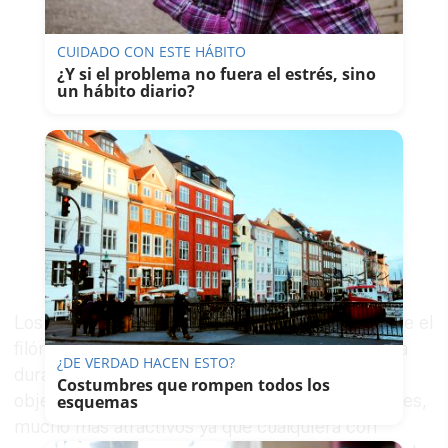
CUIDADO CON ESTE HÁBITO
¿Y si el problema no fuera el estrés, sino
un hábito diario?
Los carteristas hace tiempo que dejaron de verle el
filón al robo de carteras en el González Hontoria
¿DE VERDAD HACEN ESTO?
durante la Feria del Caballo. Ahora, el principal
Costumbres que rompen todos los
objetivo de los amigos de lo ajeno son los móviles,
esquemas
mucho más atractivos ya que cualquiera con