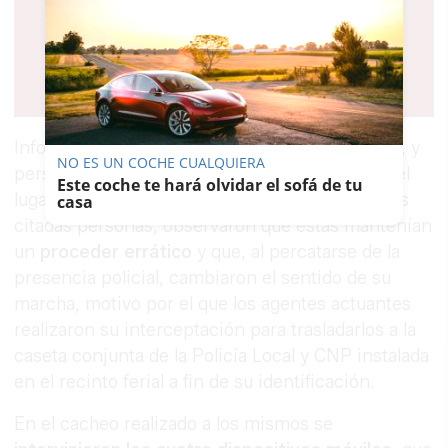
Informados de la descripción de dichos sujetos, y
NO ES UN COCHE CUALQUIERA
personados dos agentes de la Policía Local en el
Este coche te hará olvidar el sofá de tu
lugar a fin de observar el comportamiento de las
casa
citadas personas, observaron que éstas mantenían
un
proceder errático
y que, al percatarse de la
presencia policial, cambiaron el sentido de su
marcha, motivo por el que los agentes actuantes
realizaron su interceptación para trasladarlos a la
caseta conjunta de la Policía Local y CNP instalada
en el recinto ferial a fin de su identificación.
En el cacheo realizado a los mismos se