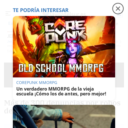
TE PODRÍA INTERESAR
Precio luz
Padre Coraje
Fábrica de botellas
Es noticia
JEREZ
Jerez
Provincia Cádiz
Cádiz
Sevilla
Málaga
Huelva
Granada
Córdoba
Jaén
Se
Ediciones
Jerez
COREPUNK MMORPG
Un verdadero MMORPG de la vieja
escuela ¡Cómo los de antes, pero mejor!
Más de 300 denuncias por robos
de móviles en la Feria