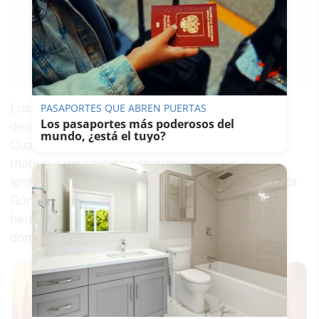
JORGE
MIRÓ
09/05/2018
Guardar
0
Facebook
X
WhatsApp
Copy
Link
Los ladrones aprovecharon en muchos casos el
PASAPORTES QUE ABREN PUERTAS
Los pasaportes más poderosos del
despiste de los usuarios para hacerse con ellos.
mundo, ¿está el tuyo?
Cuatro personas fueron detenidas por este
motivo. Una reyerta con armas blancas y
lanzamiento de botellas al 091 en la calle Ángelita
Gómez se saldó con tres detenidos y una mujer
herida en un pie la madrugada del sábado al
domingo.