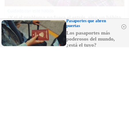
Cuidado con este hábito
¿Y si el problema no fuera el estrés, sino un hábito
Pasaportes que abren
diario?
puertas
Los pasaportes más
poderosos del mundo,
¿está el tuyo?
Canciones que marcan
¿Por qué recuerdas canciones viejas mejor que las
nuevas?