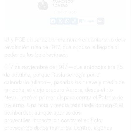
FRANCISCO
ROMERO
08/11/2017
Guardar
0
Facebook
X
WhatsApp
Copy
Link
IU y PCE en Jerez conmemoran el centenario de la
revolución rusa de 1917, que supuso la llegada al
poder de los bolcheviques.
El 7 de noviembre de 1917 —que entonces era 25
de octubre, porque Rusia se regía por el
calendario juliano—, pasadas las nueve y media de
la noche, el viejo crucero Aurora, desde el río
Neva, lanzó el primer disparo contra el Palacio de
Invierno. Una hora y media más tarde comenzó el
bombardeo, aunque apenas dos
proyectiles impactaron contra el edificio,
provocando daños menores. Dentro, algunos