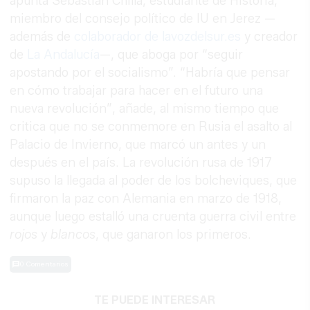
apunta Sebastián Chilla, estudiante de Historia,
miembro del consejo político de IU en Jerez —
además de
colaborador de lavozdelsur.es
y creador
de
La Andalucía
—, que aboga por “seguir
apostando por el socialismo”. “Habría que pensar
en cómo trabajar para hacer en el futuro una
nueva revolución”, añade, al mismo tiempo que
critica que no se conmemore en Rusia el asalto al
Palacio de Invierno, que marcó un antes y un
después en el país. La revolución rusa de 1917
supuso la llegada al poder de los bolcheviques, que
firmaron la paz con Alemania en marzo de 1918,
aunque luego estalló una cruenta guerra civil entre
rojos
y
blancos
, que ganaron los primeros.
0 Comentarios
TE PUEDE INTERESAR