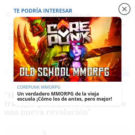
TE PODRÍA INTERESAR
Precio luz
Padre Coraje
Fábrica de botellas
Es noticia
JEREZ
Jerez
Provincia Cádiz
Cádiz
Sevilla
Málaga
Huelva
Granada
Córdoba
Jaén
Se
Ediciones
Jerez
COREPUNK MMORPG
"Habría que pensar en cómo
Un verdadero MMORPG de la vieja
escuela ¡Cómo los de antes, pero mejor!
trabajar para hacer en el futuro
una nueva revolución"