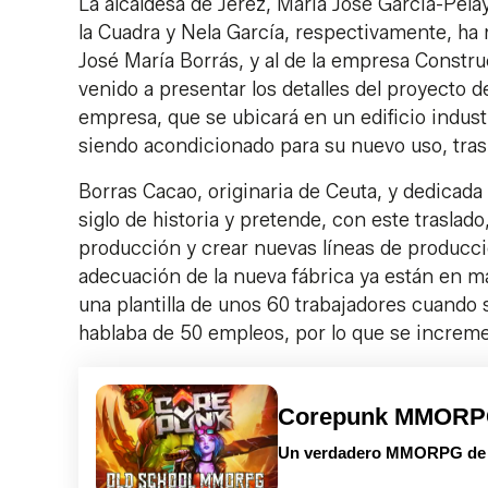
La alcaldesa de Jerez, María José García-Pela
la Cuadra y Nela García, respectivamente, ha
José María Borrás, y al de la empresa Const
venido a presentar los detalles del proyecto d
empresa, que se ubicará en un edificio indust
siendo acondicionado para su nuevo uso, tras
Borras Cacao, originaria de Ceuta, y dedicada
siglo de historia y pretende, con este traslado
producción y crear nuevas líneas de producció
adecuación de la nueva fábrica ya están en ma
una plantilla de unos 60 trabajadores cuando
hablaba de 50 empleos, por lo que se increme
Corepunk MMOR
Un verdadero MMORPG de la