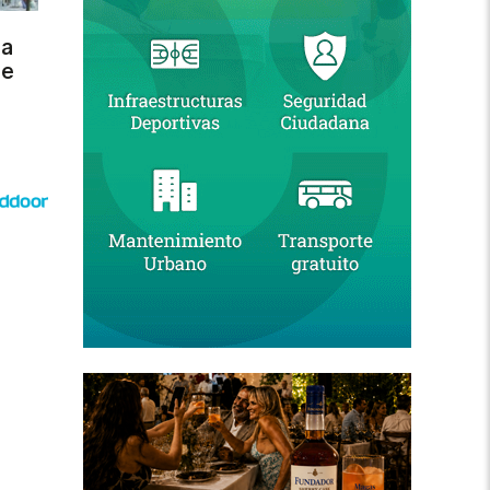
ra
de