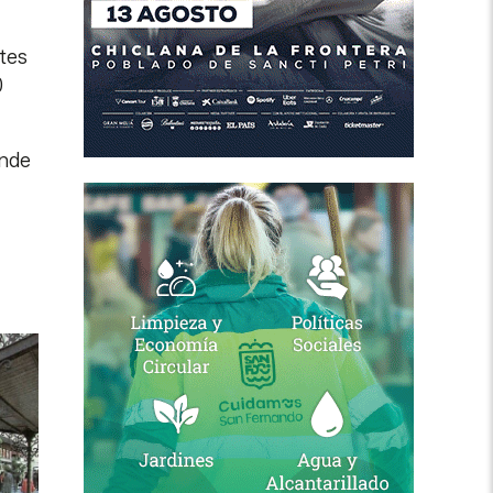
ntes
0
ende