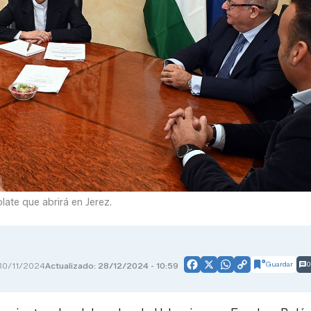
late que abrirá en Jerez.
Guardar
0
30/11/2024
Actualizado: 28/12/2024 - 10:59
Facebook
X
WhatsApp
Copy
Link