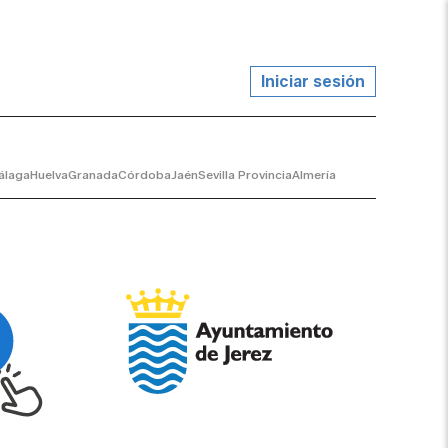
Iniciar sesión
álaga
Huelva
Granada
Córdoba
Jaén
Sevilla Provincia
Almería