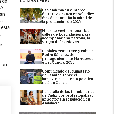
LO MÁS LEÍDO
n de
.A,
La vendimia en el Marco
han
de Jerez alcanza en solo diez
días de campaña la mitad de
ta
la producción de 2025
 está
Miles de vecinos llenan las
e.
calles de Los Palacios para
acompañar a su patrona, la
Virgen de las Nieves
un
Rubiales reaparece y culpa a
Pedro Sánchez del
protagonismo de Marruecos
en el Mundial 2030
 con
Comunicado del Ministerio
de Sanidad sobre el
hantavirus: el turista positivo
está en Galicia
La batalla de las inmobiliarias
de Cádiz por profesionalizar
un sector sin regulación en
Andalucía