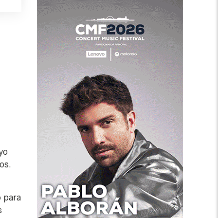
yo
tos.
o para
s