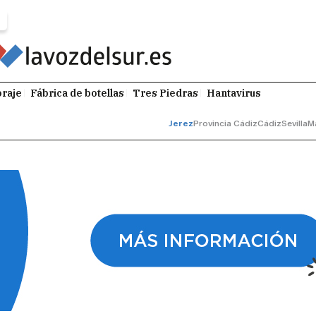
raje
Fábrica de botellas
Tres Piedras
Hantavirus
Jerez
Provincia Cádiz
Cádiz
Sevilla
M