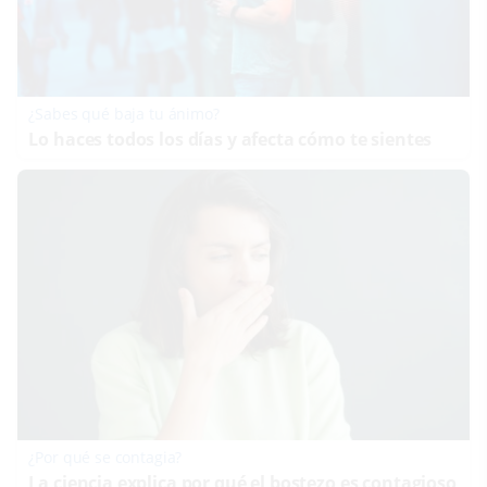
¿Sabes qué baja tu ánimo?
Lo haces todos los días y afecta cómo te sientes
¿Por qué se contagia?
La ciencia explica por qué el bostezo es contagioso