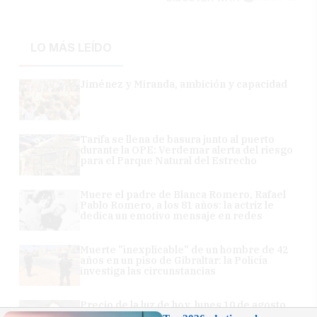
LO MÁS LEÍDO
Jiménez y Miranda, ambición y capacidad
Tarifa se llena de basura junto al puerto
durante la OPE: Verdemar alerta del riesgo
para el Parque Natural del Estrecho
Muere el padre de Blanca Romero, Rafael
Pablo Romero, a los 81 años: la actriz le
dedica un emotivo mensaje en redes
Muerte "inexplicable" de un hombre de 42
años en un piso de Gibraltar: la Policía
investiga las circunstancias
Precio de la luz de hoy, lunes 10 de agosto,
hora a hora: la franja más adecuada para