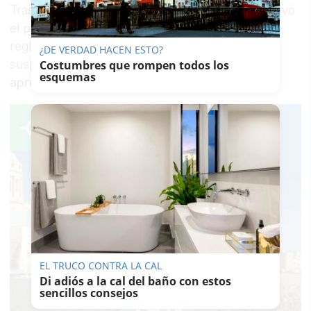
Tras recibir esta comunicación, Ángel Caro activó
el protocolo antirracista mediante el gesto
reglamentario de los brazos en cruz y ordenó la
¿DE VERDAD HACEN ESTO?
suspensión temporal del
encuentro durante
Costumbres que rompen todos los
esquemas
aproximadamente tres minutos.
EL TRUCO CONTRA LA CAL
Di adiós a la cal del baño con estos
sencillos consejos