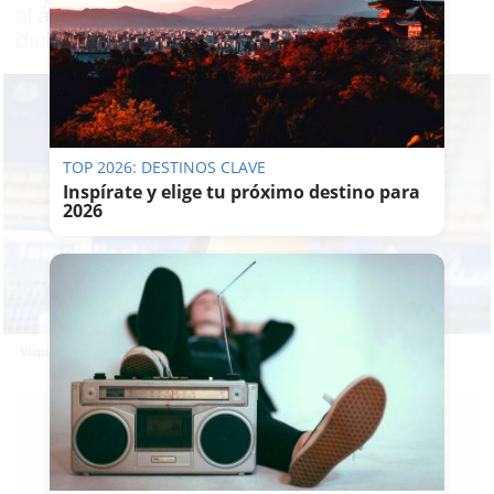
al árbitro del insulto que según él le había
dicho Adrián Rodríguez
TOP 2026: DESTINOS CLAVE
Inspírate y elige tu próximo destino para
2026
Vique Gomes, el jugador que denuncia el insulto.
EMILIO
CABRERA
10/05/2026