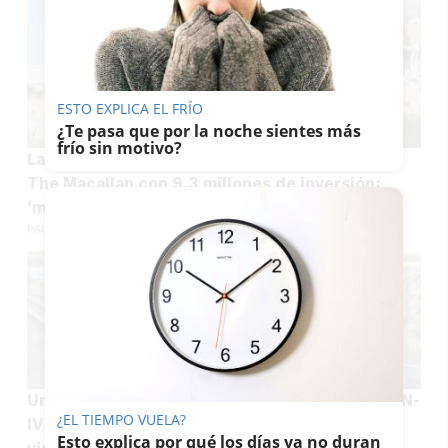
ESTO EXPLICA EL FRÍO
¿Te pasa que por la noche sientes más
frío sin motivo?
La paradoja de Jerez: 'nacen' las bodegas de
The Macallan con 9,3 millones de inversión;
'mueren' las de Croft
PACO SÁNCHEZ MÚGICA
Una mujer queda inconsciente al volante en la N-
¿EL TIEMPO VUELA?
IV a su paso por Jerez: fue auxiliada por un
Esto explica por qué los días ya no duran