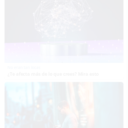
No eran tan locas
¿Te afecta más de lo que crees? Mira esto