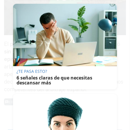
El partido se reanudó posteriormente y concluyó
sin nuevos incidentes relacionados con este
episodio.
La inclusión de lo ocurrido en el acta
arbitral podría dar lugar a una sanción o a la
¿TE PASA ESTO?
apertura de un expediente disciplinario, una
6 señales claras de que necesitas
decisión que corresponderá adoptar a los órganos
descansar más
competentes del arbitraje español.
0 Comentarios
TE PUEDE INTERESAR