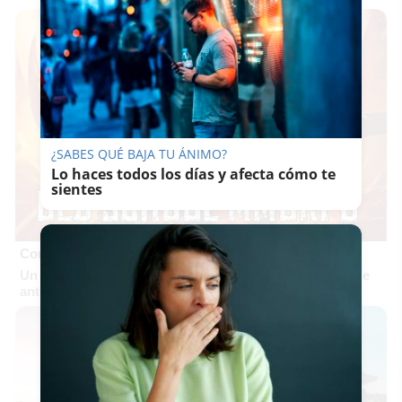
¿SABES QUÉ BAJA TU ÁNIMO?
Lo haces todos los días y afecta cómo te
sientes
Corepunk MMORPG
Un verdadero MMORPG de la vieja escuela ¡Cómo los de
antes, pero mejor!