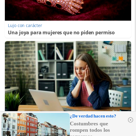
Lujo con carácter
Una joya para mujeres que no piden permiso
¿De verdad hacen esto?
Señales de agotamiento
Costumbres que
¿Te sientes cansado sin razón? Estas señales lo
rompen todos los
explican