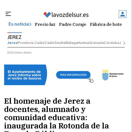
Precio luz
Padre Coraje
Fábrica de botellas
Es noticia
JEREZ
Jerez
Provincia Cádiz
Cádiz
Sevilla
Málaga
Huelva
Granada
Córdoba
Jaén
Se
Ediciones
Jerez
El homenaje de Jerez a
docentes, alumnado y
comunidad educativa:
inaugurada la Rotonda de la