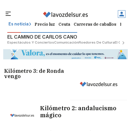
Precio luz
Ceuta
Carreras de caballos
Peque
Es noticia
EL CAMINO DE CARLOS CANO
Espectáculos Y Conciertos
Comunicación
Roedores De Cultura
El Censo
Kilómetro 3: de Ronda
vengo
Kilómetro 2: andalucismo
mágico