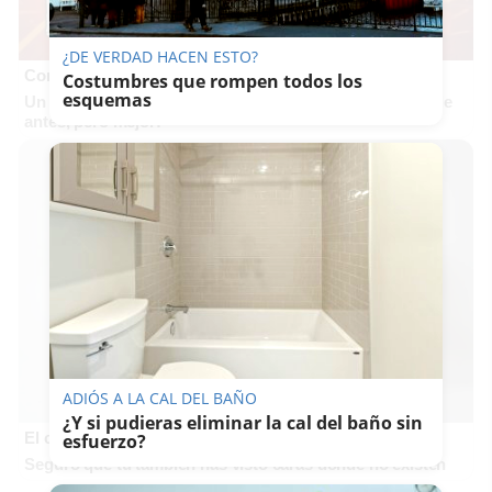
¿DE VERDAD HACEN ESTO?
Corepunk MMORPG
Costumbres que rompen todos los
esquemas
Un verdadero MMORPG de la vieja escuela ¡Cómo los de
antes, pero mejor!
ADIÓS A LA CAL DEL BAÑO
¿Y si pudieras eliminar la cal del baño sin
El cerebro hace esto
esfuerzo?
Seguro que tú también has visto caras donde no existen