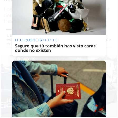
Los hechos ocurrieron el pasado viernes y el
detenido ha ingresado en prisión tras pasar
frente al juez
Una falsa empresa de reformas de Sanlúcar
estafa a una mujer en Puerto Real al 'quitarse de
EL CEREBRO HACE ESTO
en medio' tras cobrar los materiales
Seguro que tú también has visto caras
donde no existen