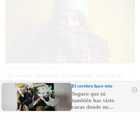
¿Notas más frío de noche?
La ciencia explica por qué sentimos más frío al
final del día
El cerebro hace esto
Seguro que tú
también has visto
caras donde no
existen