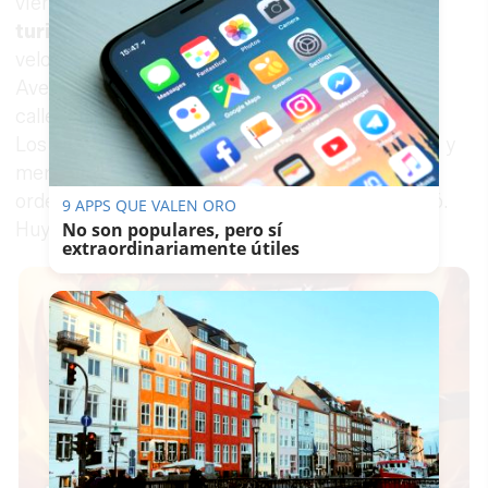
viernes. El sujeto fue localizado al volante de un
turismo de alta gama
, circulando a gran
velocidad y realizando trompos y derrapes en la
Avenida de Arcos, en la glorieta esquina con la
calle Francisco Riva, justo frente a la Ciudad de
Los Niños. Un viernes por la tarde, con familias y
menores en la zona. Cuando los agentes le
ordenaron detenerse, el conductor no obedeció.
9 APPS QUE VALEN ORO
Huyó. Y lo hizo de la peor manera posible.
No son populares, pero sí
extraordinariamente útiles