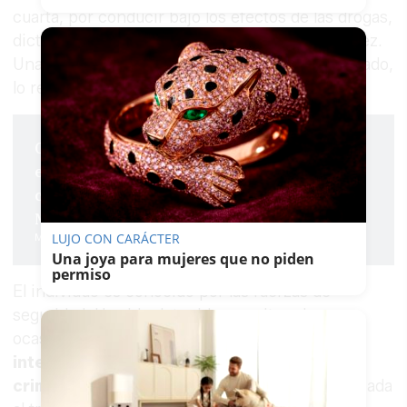
cuarta, por conducir bajo los efectos de las drogas,
dictadas por el Juzgado de lo Penal Nº 2 de Jerez.
Una quinta orden, de presentación ante el juzgado,
lo reclamaba por un delito de amenazas.
Golpe en Jerez al tráfico de especies:
encontradas 500 aves exóticas y 70
congeladas en una casa en Estella del
Marqués
LUJO CON CARÁCTER
María Crisol
Una joya para mujeres que no piden
permiso
El individuo es conocido por las fuerzas de
seguridad. Ha sido detenido en reiteradas
ocasiones en los últimos años como
presunto
integrante y cabecilla de una organización
criminal
con base en Estella del Marqués dedicada