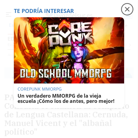
TE PODRÍA INTERESAR
Precio luz
Padre Coraje
Fábrica de botellas
Es noticia
EDUCACIÓN
Economía
Sociedad
Internacional
Política
Ecología
Educación
Salud
Anunci
Actualidad
Educación
COREPUNK MMORPG
PAU junio 2026 Andalucía |
Un verdadero MMORPG de la vieja
escuela ¡Cómo los de antes, pero mejor!
Consulta el examen al completo
de Lengua Castellana: Cernuda,
Manuel Vicent y el "albañal
político"