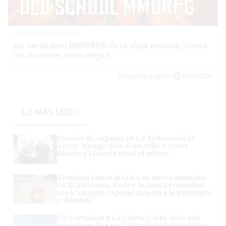
Corepunk MMORPG
Un verdadero MMORPG de la vieja escuela ¡Cómo
los de antes, pero mejor!
DISCOVER WITH
LO MÁS LEÍDO
Cambio de capataz en La Redención de
Jerez: Monge deja el martillo y Jesús
Sánchez Lineros toma el relevo
Abraham Lanza afronta un nuevo mandato
en El Soberano Poder: la casa hermandad
será "un gran espacio abierto a la parroquia
y al barrio"
De Cortadura a La Caleta: Cádiz defiende
sus playas (y a sus 200 trabajadores) de las