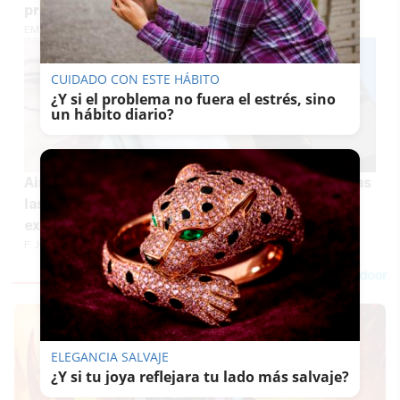
propiedad del grupo Triana
EMILIO CABRERA
CUIDADO CON ESTE HÁBITO
¿Y si el problema no fuera el estrés, sino
un hábito diario?
Ainhoa Caballero vuelve a pedir la eutanasia tras
las secuelas de una brutal agresión de su
expareja
F. JIMÉNEZ
ELEGANCIA SALVAJE
¿Y si tu joya reflejara tu lado más salvaje?