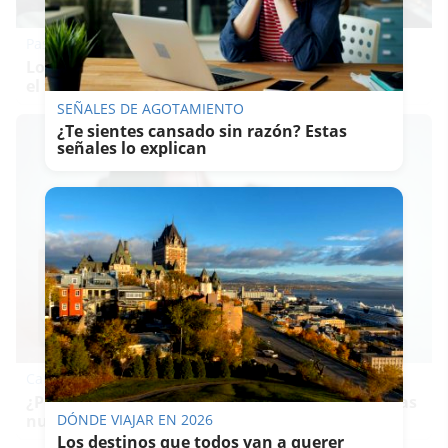
Pasaportes que abren puertas
Los pasaportes más poderosos del mundo, ¿está
el tuyo?
SEÑALES DE AGOTAMIENTO
¿Te sientes cansado sin razón? Estas
señales lo explican
Canciones que marcan
¿Por qué recuerdas canciones viejas mejor que las
nuevas?
DÓNDE VIAJAR EN 2026
Los destinos que todos van a querer