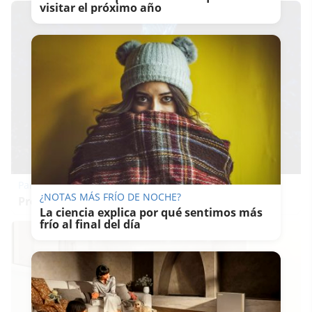
visitar el próximo año
Parece ciencia ficción
¿NOTAS MÁS FRÍO DE NOCHE?
Prepárate para alucinar con estas criaturas
La ciencia explica por qué sentimos más
frío al final del día