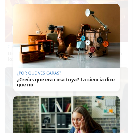
Corepunk MMORPG
Un verdadero MMORPG de la vieja escuela ¡Cómo
los de antes, pero mejor!
¿POR QUÉ VES CARAS?
¿Creías que era cosa tuya? La ciencia dice
que no