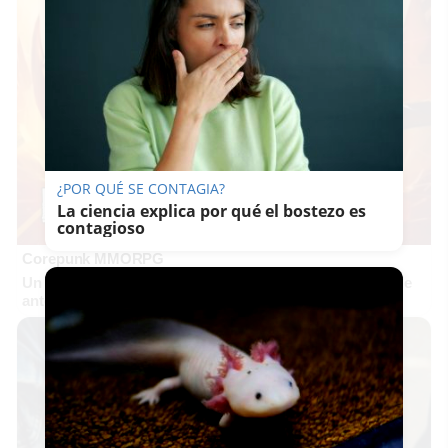
¿POR QUÉ SE CONTAGIA?
La ciencia explica por qué el bostezo es
contagioso
Corepunk MMORPG
Un verdadero MMORPG de la vieja escuela ¡Cómo los de
antes, pero mejor!