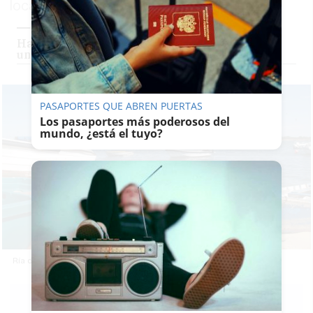
localidad onubense
Hallan el cadáver de una joven de 18 años con
una bolsa en la cabeza en un pueblo de Huelva
PASAPORTES QUE ABREN PUERTAS
Los pasaportes más poderosos del
mundo, ¿está el tuyo?
Ría de Punta Umbría donde se ha localizado el cadáver. MAPIO
LAVOZDELSUR.ES