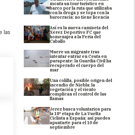
monta un tour turístico en
barco por la ruta que utilizaba
con la droga y se topa con la
burocracia: no tiene licencia
Así es la nueva camiseta del
e las
Xerez Deportivo FC que
homenajea a la Feria del
Caballo
Muere un migrante tras
intentar entrar en Ceuta en
parapente: la Guardia Civil ha
recuperado el cuerpo del
mar
Una colilla, posible origen del
incendio de Niebla: la
vegetación y el viento
complican el control de las
llamas
Jerez busca voluntarios para
la 18ª etapa de La Vuelta
Ciclista a España: así puedes
apuntarte para el 10 de
septiembre