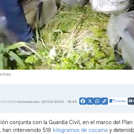
ciras.
Guardar
0
0/02/2024
Actualizado: 20/02/2024 - 18:45
Facebook
X
WhatsApp
Copy
Link
ión conjunta con la Guardia Civil, en el marco del Plan
, han intervenido 518
kilogramos de cocaína
y detenido