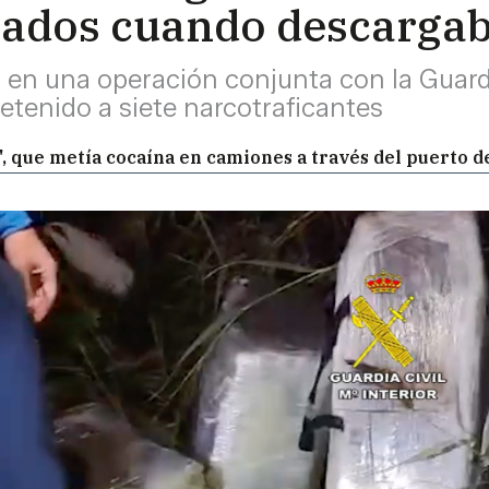
llados cuando descargab
, en una operación conjunta con la Guardi
etenido a siete narcotraficantes
tas', que metía cocaína en camiones a través del puerto 