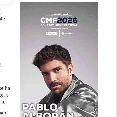
l
te.
a
se ha
e, a
ma.
uien