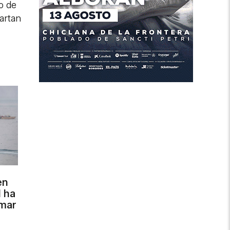
o de
cartan
en
l ha
 mar