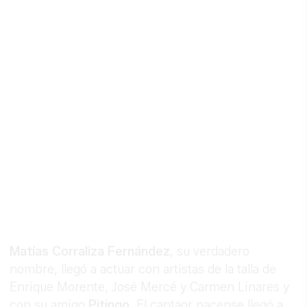
Matías Corraliza Fernández
, su verdadero
nombre, llegó a actuar con artistas de la talla de
Enrique Morente, José Mercé y Carmen Linares y
con su amigo
Pitingo
. El cantaor pacense llegó a