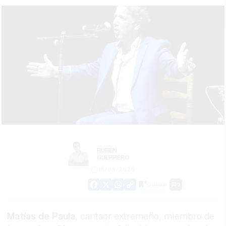
RUBÉN
GUERRERO
15/05/2026
Guardar
0
Facebook
X
WhatsApp
Copy
Link
Matías de Paula
, cantaor extremeño, miembro de