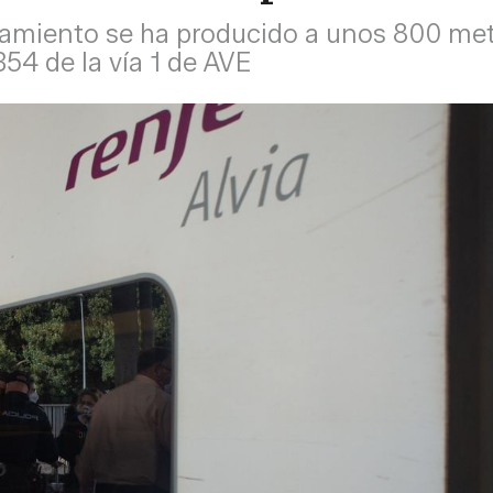
ollamiento se ha producido a unos 800 met
354 de la vía 1 de AVE