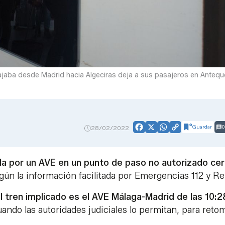
iajaba desde Madrid hacia Algeciras deja a sus pasajeros en Antequ
Guardar
0
28/02/2022
Facebook
X
WhatsApp
Copy
Link
ada por un AVE en un punto de paso no autorizado ce
egún la información facilitada por Emergencias 112 y Re
el tren implicado es el AVE Málaga-Madrid de las 10:2
ando las autoridades judiciales lo permitan, para reto