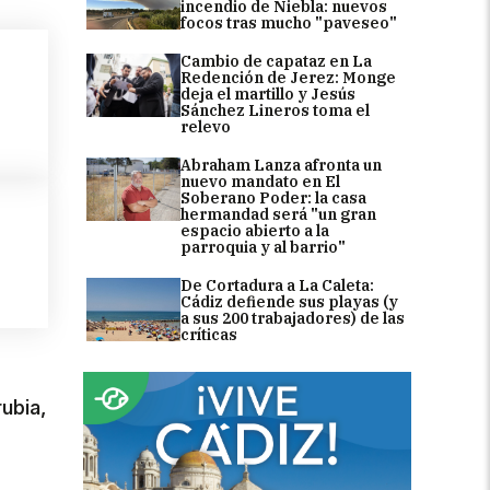
incendio de Niebla: nuevos
focos tras mucho "paveseo"
Cambio de capataz en La
Redención de Jerez: Monge
deja el martillo y Jesús
Sánchez Lineros toma el
relevo
Abraham Lanza afronta un
nuevo mandato en El
Soberano Poder: la casa
hermandad será "un gran
espacio abierto a la
parroquia y al barrio"
De Cortadura a La Caleta:
Cádiz defiende sus playas (y
a sus 200 trabajadores) de las
críticas
ubia,