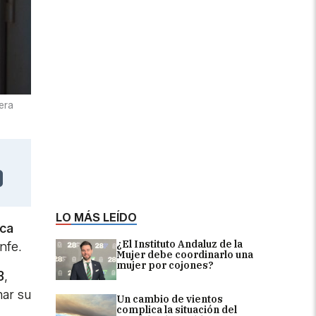
era
LO MÁS LEÍDO
rca
¿El Instituto Andaluz de la
nfe.
Mujer debe coordinarlo una
mujer por cojones?
8
,
mar su
Un cambio de vientos
complica la situación del