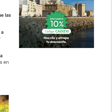
ue las
 a
r
ha
s en