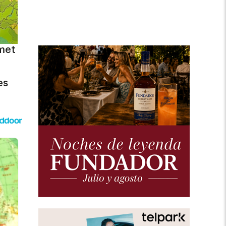
met
es