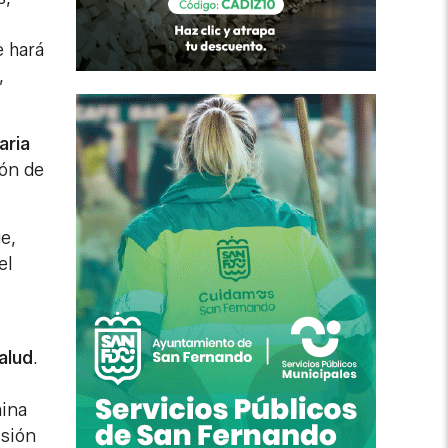
e hará
,
aria
ión de
e,
el
alud
.
mina
isión