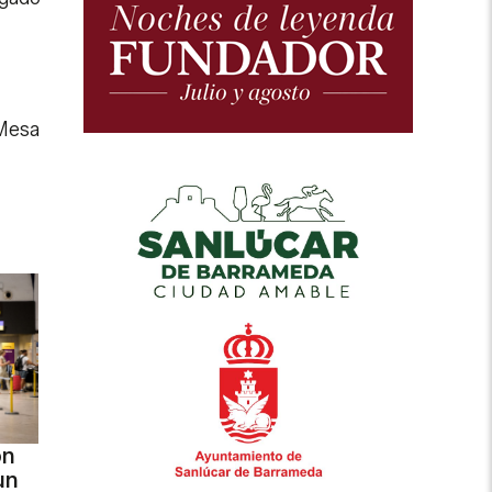
 Mesa
ón
un