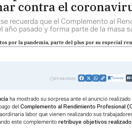
char contra el coronavir
atse recuerda que el Complemento al Ren
 el año pasado y forma parte de la masa sa
stos por la pandemia, parte del plus por su especial r
Guardar
0
07/04/2020
Facebook
X
WhatsApp
Copy
Link
cía
ha mostrado su sorpresa ante el anuncio realizado
pago del
Complemento al Rendimiento Profesional (
ordinaria labor que vienen realizando sus trabajadore
uando este complemento
retribuye objetivos realizado