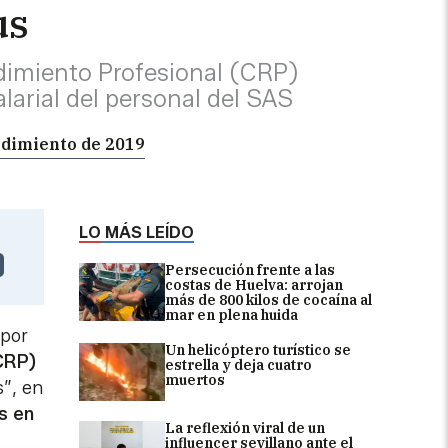
us
dimiento Profesional (CRP)
larial del personal del SAS
endimiento de 2019
LO MÁS LEÍDO
Persecución frente a las
costas de Huelva: arrojan
más de 800 kilos de cocaína al
mar en plena huida
 por
Un helicóptero turístico se
CRP)
estrella y deja cuatro
muertos
s”, en
s en
La reflexión viral de un
influencer sevillano ante el