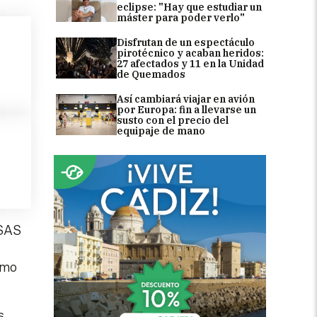
eclipse: "Hay que estudiar un
máster para poder verlo"
Disfrutan de un espectáculo
pirotécnico y acaban heridos:
27 afectados y 11 en la Unidad
de Quemados
Así cambiará viajar en avión
por Europa: fin a llevarse un
susto con el precio del
equipaje de mano
 SAS
omo
s,