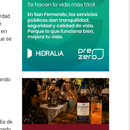
erdad
e
 en
ue se
cando
día de
igado