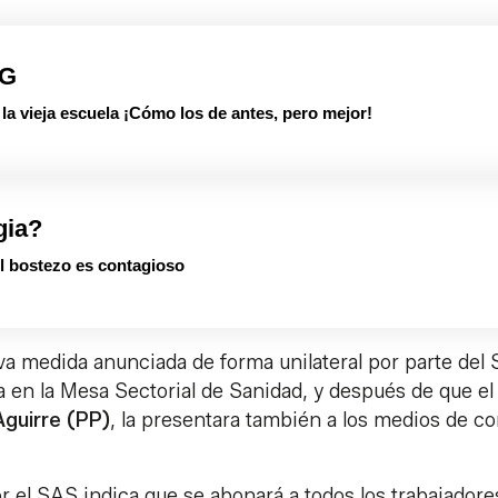
PG
 vieja escuela ¡Cómo los de antes, pero mejor!
gia?
el bostezo es contagioso
va medida anunciada de forma unilateral por parte del
a en la Mesa Sectorial de Sanidad, y después de que el
Aguirre (PP)
, la presentara también a los medios de c
 el SAS indica que se abonará a todos los trabajadore