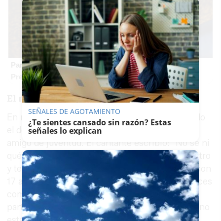
Parece ciencia ficción
Prepárate para alucinar con estas criaturas
El mensaje de Pitingo
SEÑALES DE AGOTAMIENTO
En medio de la conmoción, Pitingo ha expresado
¿Te sientes cansado sin razón? Estas
el dolor por la muerte de quien definió como un
señales lo explican
amigo de juventud. El cantante escribió: "No sé ni
qué decir… Hay noticias que te rompen por dentro
y te dejan el alma en silencio. Conocí a Matías con
17 años, siendo casi unos niños, y desde entonces
compartimos muchos momentos, recuerdos y
parte de la vida. Hoy duele mucho saber que ya no
está entre nosotros".