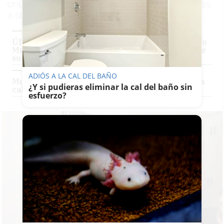
onubense ha querido dedicarle unas palabras
a su amigo íntimo
Última hora del asesinato del cantaor flamenco
Matías de Paula: sin detenidos y bajo secreto de
sumario
ADIÓS A LA CAL DEL BAÑO
Muere tiroteado un cantaor flamenco en plena
¿Y si pudieras eliminar la cal del baño sin
calle
esfuerzo?