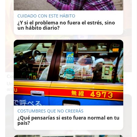
CUIDADO CON ESTE HÁBITO
¿Y si el problema no fuera el estrés, sino
un hábito diario?
Corepunk MMORPG
Un verdadero MMORPG de la vieja escuela ¡Cómo los de
antes, pero mejor!
COSTUMBRES QUE NO CREERÁS
¿Qué pensarías si esto fuera normal en tu
país?