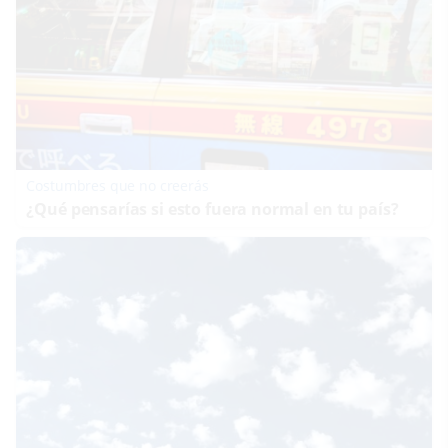
Costumbres que no creerás
¿Qué pensarías si esto fuera normal en tu país?