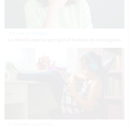
¿Por qué se contagia?
La ciencia explica por qué el bostezo es contagioso
Tu memoria y la música