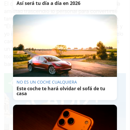
Así será tu día a día en 2026
El cantaor asesinado relató además cómo aquella
amistad trascendió lo personal para convertirse
también en una colaboración musical frecuente.
"Él me pidió que lo acompañara a los conciertos y
yo iba encantado. Además de hacerle coros, suelo
cantar un par de temas míos al principio. Eso es
un lujo, ya que hay que tener en cuenta que a
todos los sitios que va registra llenos hasta la
bandera", afirmó entonces.
NO ES UN COCHE CUALQUIERA
Este coche te hará olvidar el sofá de tu
casa