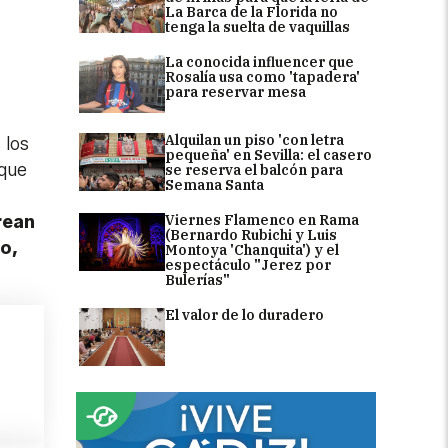
La Barca de la Florida no
l
tenga la suelta de vaquillas
La conocida influencer que
Rosalía usa como 'tapadera'
para reservar mesa
Alquilan un piso 'con letra
 los
pequeña' en Sevilla: el casero
 que
se reserva el balcón para
Semana Santa
Viernes Flamenco en Rama
rean
(Bernardo Rubichi y Luis
o,
Montoya 'Chanquita') y el
espectáculo "Jerez por
Bulerías"
El valor de lo duradero