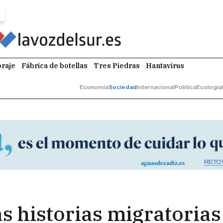
raje
Fábrica de botellas
Tres Piedras
Hantavirus
Economía
Sociedad
Internacional
Política
Ecología
as historias migratoria