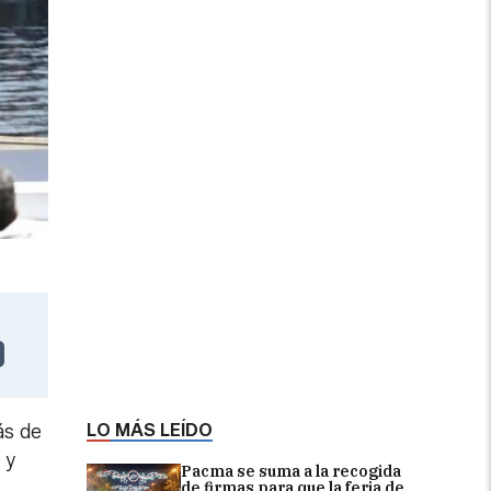
LO MÁS LEÍDO
ás de
 y
Pacma se suma a la recogida
de firmas para que la feria de