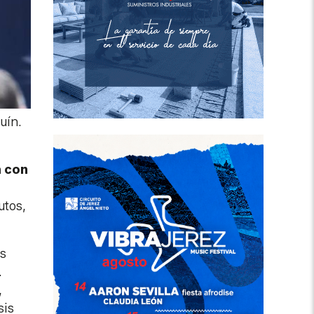
uín.
a con
utos,
as
.
,
sis