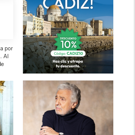
ta por
. Al
de