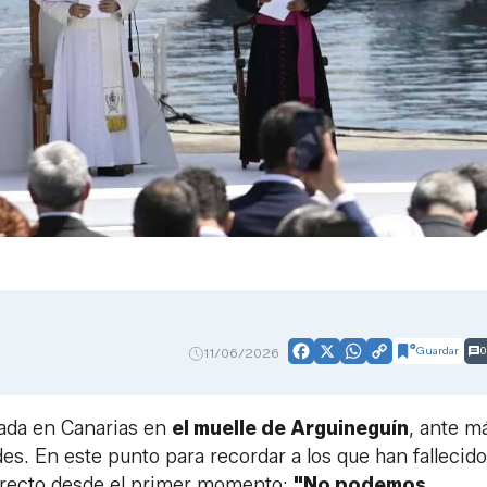
Guardar
0
11/06/2026
Facebook
X
WhatsApp
Copy
Link
rada en Canarias en
el muelle de Arguineguín
, ante m
des. En este punto para recordar a los que han fallecido
directo desde el primer momento:
"No podemos